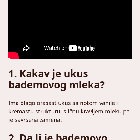
1. Kakav je ukus
bademovog mleka?
Ima blago orašast ukus sa notom vanile i
kremastu strukturu, sličnu kravljem mleku pa
je savršena zamena.
2. Da li je bademovo