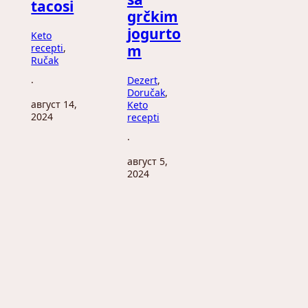
tacosi
grčkim
jogurto
Keto
recepti
, 
m
Ručak
Dezert
, 
·
Doručak
, 
август 14,
Keto
2024
recepti
·
август 5,
2024