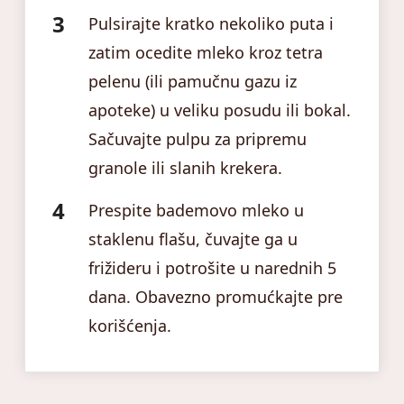
Pulsirajte kratko nekoliko puta i
zatim ocedite mleko kroz tetra
pelenu (ili pamučnu gazu iz
apoteke) u veliku posudu ili bokal.
Sačuvajte pulpu za pripremu
granole ili slanih krekera.
Prespite bademovo mleko u
staklenu flašu, čuvajte ga u
frižideru i potrošite u narednih 5
dana. Obavezno promućkajte pre
korišćenja.