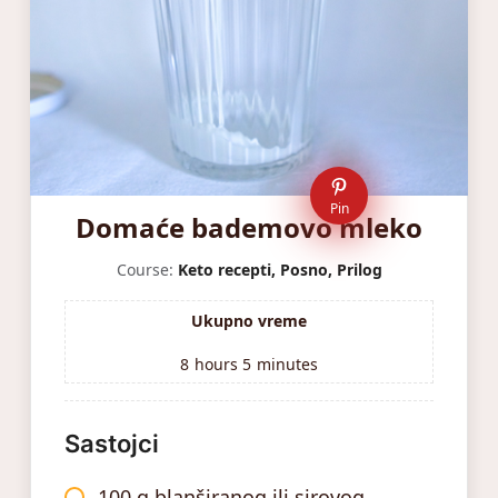
Pin
Domaće bademovo mleko
Course:
Keto recepti, Posno, Prilog
Ukupno vreme
8
hours
5
minutes
Sastojci
100 g blanširanog ili sirovog