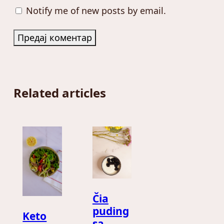
Notify me of new posts by email.
Related articles
Čia
puding
Keto
sa