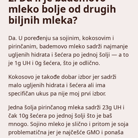
mleko bolje od drugih
biljnih mleka?
Da. U poređenju sa sojinim, kokosovim i
pirinčanim, bademovo mleko sadrži najmanje
ugljenih hidrata i šećera po jednoj šolji — a to
je 1g UH i 0g šećera, što je odlično.
Kokosovo je takođe dobar izbor jer sadrži
malo ugljenih hidrata i šećera ali ima
specifičan ukus pa nije moj prvi izbor.
Jedna šolja pirinčanog mleka sadrži 23g UH i
čak 10g šećera po jednoj šolji što je baš
mnogo. Sojino mleko je slično i pritom je soja
problematična jer je najčešće GMO i ponaša