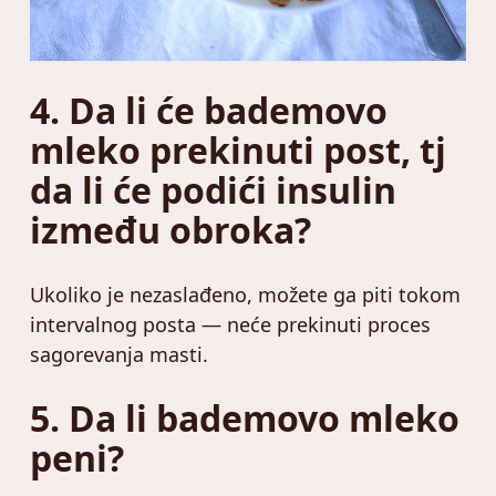
4. Da li će bademovo
mleko prekinuti post, tj
da li će podići insulin
između obroka?
Ukoliko je nezaslađeno, možete ga piti tokom
intervalnog posta — neće prekinuti proces
sagorevanja masti.
5. Da li bademovo mleko
peni?