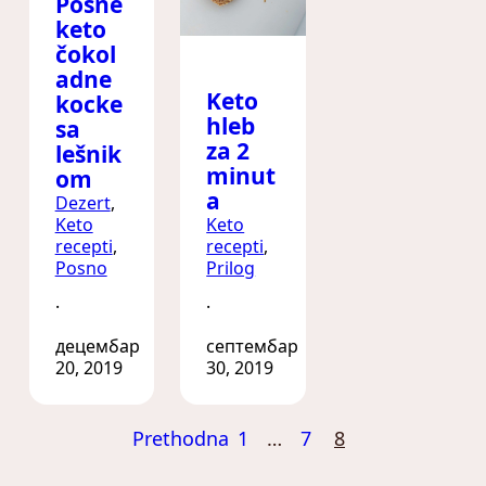
Posne
keto
čokol
adne
Keto
kocke
hleb
sa
za 2
lešnik
minut
om
a
Dezert
, 
Keto
Keto
recepti
, 
recepti
, 
Posno
Prilog
·
·
децембар
септембар
20, 2019
30, 2019
Prethodna
1
…
7
8