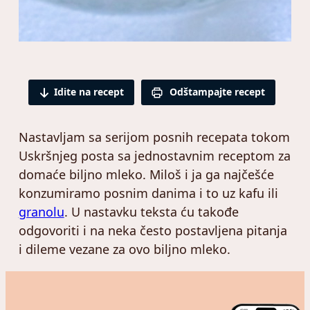
Idite na recept
Odštampajte recept
Nastavljam sa serijom posnih recepata tokom
Uskršnjeg posta sa jednostavnim receptom za
domaće biljno mleko. Miloš i ja ga najčešće
konzumiramo posnim danima i to uz kafu ili
granolu
. U nastavku teksta ću takođe
odgovoriti i na neka često postavljena pitanja
i dileme vezane za ovo biljno mleko.