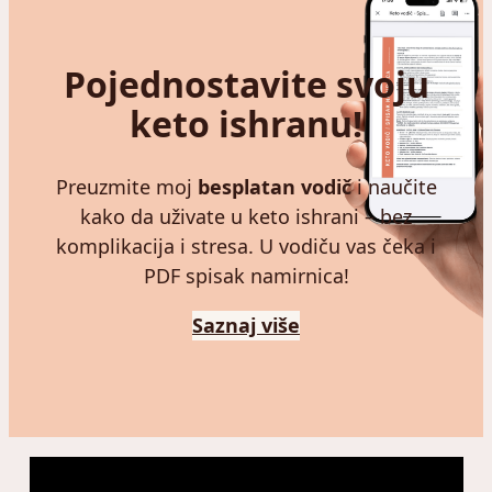
Pojednostavite svoju
keto ishranu!
Preuzmite moj
besplatan vodič
i naučite
kako da uživate u keto ishrani – bez
komplikacija i stresa. U vodiču vas čeka i
PDF spisak namirnica!
Saznaj više