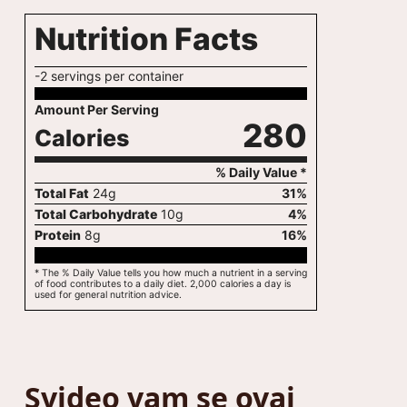
Nutrition Facts
-2 servings per container
Amount Per Serving
280
Calories
% Daily Value *
Total Fat
24
g
31
%
Total Carbohydrate
10
g
4
%
Protein
8
g
16
%
* The % Daily Value tells you how much a nutrient in a serving
of food contributes to a daily diet. 2,000 calories a day is
used for general nutrition advice.
Svideo vam se ovaj