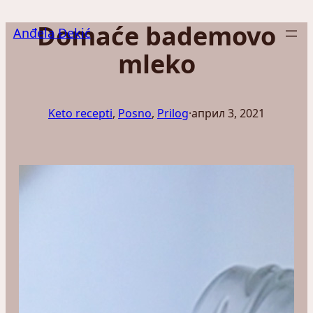
Скочи
Domaće bademovo
на
Anđela Đekić
садржај
mleko
Keto recepti
, 
Posno
, 
Prilog
·
април 3, 2021