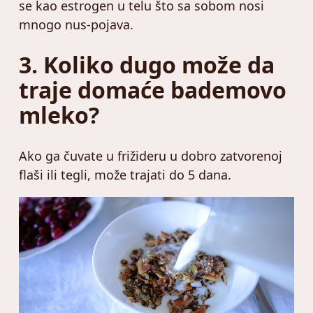
se kao estrogen u telu što sa sobom nosi
mnogo nus-pojava.
3. Koliko dugo može da
traje domaće bademovo
mleko?
Ako ga čuvate u frižideru u dobro zatvorenoj
flaši ili tegli, može trajati do 5 dana.