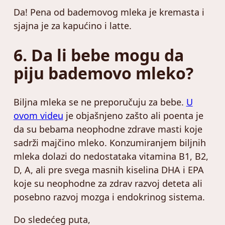
Da! Pena od bademovog mleka je kremasta i
sjajna je za kapućino i latte.
6. Da li bebe mogu da
piju bademovo mleko?
Biljna mleka se ne preporučuju za bebe.
U
ovom videu
je objašnjeno zašto ali poenta je
da su bebama neophodne zdrave masti koje
sadrži majčino mleko. Konzumiranjem biljnih
mleka dolazi do nedostataka vitamina B1, B2,
D, A, ali pre svega masnih kiselina DHA i EPA
koje su neophodne za zdrav razvoj deteta ali
posebno razvoj mozga i endokrinog sistema.
Do sledećeg puta,