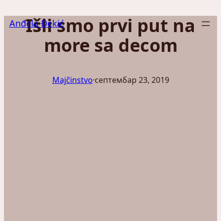
Скочи
Išli smo prvi put na
на
Anđela Đekić
садржај
more sa decom
Majčinstvo
·
септембар 23, 2019