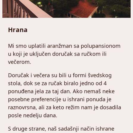
Hrana
Mi smo uplatili aranžman sa polupansionom
u koji je uključen doručak sa ručkom ili
večerom.
Doručak i večera su bili u formi švedskog
stola, dok se za ručak biralo jedno od 4
ponuđena jela za taj dan. Ako nemaš neke
posebne preferencije u ishrani ponuda je
raznovrsna, ali za keto režim nam je dosadila
posle nedelju dana.
S druge strane, naš sadašnji način ishrane