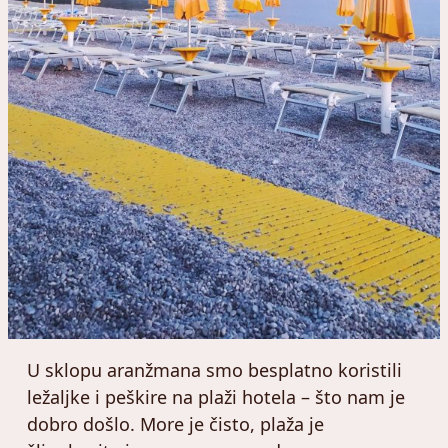
U sklopu aranžmana smo besplatno koristili
ležaljke i peškire na plaži hotela – što nam je
dobro došlo. More je čisto, plaža je