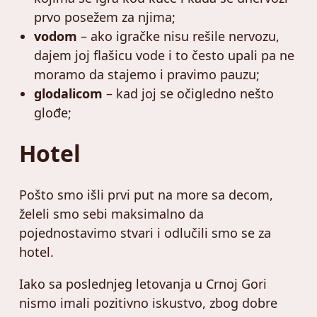
prvo posežem za njima;
vodom
– ako igračke nisu rešile nervozu,
dajem joj flašicu vode i to često upali pa ne
moramo da stajemo i pravimo pauzu;
glodalicom
– kad joj se očigledno nešto
glođe;
Hotel
Pošto smo išli prvi put na more sa decom,
želeli smo sebi maksimalno da
pojednostavimo stvari i odlučili smo se za
hotel.
Iako sa poslednjeg letovanja u Crnoj Gori
nismo imali pozitivno iskustvo, zbog dobre