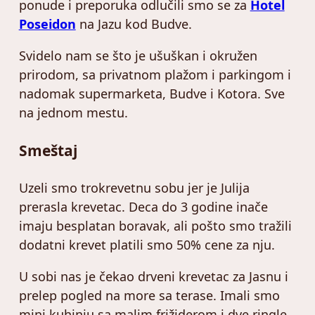
ponude i preporuka odlučili smo se za
Hotel
Poseidon
na Jazu kod Budve.
Svidelo nam se što je ušuškan i okružen
prirodom, sa privatnom plažom i parkingom i
nadomak supermarketa, Budve i Kotora. Sve
na jednom mestu.
Smeštaj
Uzeli smo trokrevetnu sobu jer je Julija
prerasla krevetac. Deca do 3 godine inače
imaju besplatan boravak, ali pošto smo tražili
dodatni krevet platili smo 50% cene za nju.
U sobi nas je čekao drveni krevetac za Jasnu i
prelep pogled na more sa terase. Imali smo
mini kuhinju sa malim frižiderom i dve ringle.