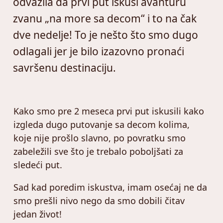
odvažila da prvi put iskusi avanturu
zvanu „na more sa decom“ i to na čak
dve nedelje! To je nešto što smo dugo
odlagali jer je bilo izazovno pronaći
savršenu destinaciju.
Kako smo pre 2 meseca prvi put iskusili kako
izgleda dugo putovanje sa decom kolima,
koje nije prošlo slavno, po povratku smo
zabeležili sve što je trebalo poboljšati za
sledeći put.
Sad kad poredim iskustva, imam osećaj ne da
smo prešli nivo nego da smo dobili čitav
jedan život!