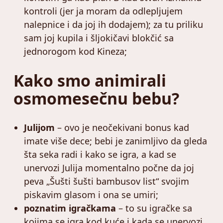
kontroli (jer ja moram da odlepljujem
nalepnice i da joj ih dodajem); za tu priliku
sam joj kupila i šljokičavi blokčić sa
jednorogom kod Kineza;
Kako smo animirali
osmomesečnu bebu?
Julijom
– ovo je neočekivani bonus kad
imate više dece; bebi je zanimljivo da gleda
šta seka radi i kako se igra, a kad se
unervozi Julija momentalno počne da joj
peva „Šušti šušti bambusov list“ svojim
piskavim glasom i ona se umiri;
poznatim igračkama
– to su igračke sa
kojima se igra kod kuće i kada se unervozi