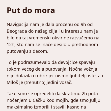
Put do mora
Navigacija nam je dala procenu od 9h od
Beograda do našeg cilja i u interesu nam je
bilo da taj vremenski okvir ne razvučemo na
12h, što nam se inače desilo u prethodnom
putovanju s decom.
To je podrazumevalo da devojčice spavaju
tokom većeg dela putovanja. Noćna vožnja
nije dolazila u obzir jer nismo ljubitelji iste, a i
Miloš je (trenutno) jedini vozač.
Tako smo se opredelili da skratimo 2h puta
noćenjem u Čačku kod mojih, gde smo Juliju
maksimalno izmorili i stavili kasno na