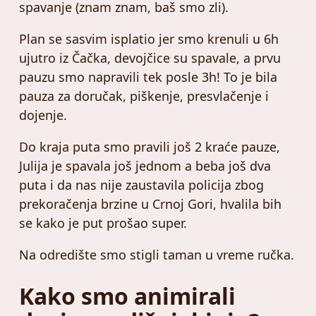
spavanje (znam znam, baš smo zli).
Plan se sasvim isplatio jer smo krenuli u 6h
ujutro iz Čačka, devojčice su spavale, a prvu
pauzu smo napravili tek posle 3h! To je bila
pauza za doručak, piškenje, presvlačenje i
dojenje.
Do kraja puta smo pravili još 2 kraće pauze,
Julija je spavala još jednom a beba još dva
puta i da nas nije zaustavila policija zbog
prekoračenja brzine u Crnoj Gori, hvalila bih
se kako je put prošao super.
Na odredište smo stigli taman u vreme ručka.
Kako smo animirali