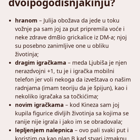
dvoipogodišnjakinju?
hranom
– Julija obožava da jede u toku
vožnje pa sam joj za put pripremila voće i
neke zdrave dmBio grickalice iz DM-a; njoj
su posebno zanimljive one u obliku
životinja;
dragim igračkama
– meda Ljubiša je njen
nerazdvojni +1, tu je i igračka mobilni
telefon jer voli nekoga da izveštava o našim
radnjama (imam teoriju da je špijun), kao i
nekoliko igračaka sa točkićima;
novim igračkama
– kod Kineza sam joj
kupila figurice divljih životinja sa kojima se
ranije nije igrala i jako im se obradovala;
lepljenjem nalepnica
– ovo pali svaki put i
koristim ga kao plan B kad stvari izmaknu