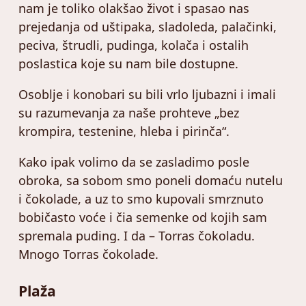
nam je toliko olakšao život i spasao nas
prejedanja od uštipaka, sladoleda, palačinki,
peciva, štrudli, pudinga, kolača i ostalih
poslastica koje su nam bile dostupne.
Osoblje i konobari su bili vrlo ljubazni i imali
su razumevanja za naše prohteve „bez
krompira, testenine, hleba i pirinča“.
Kako ipak volimo da se zasladimo posle
obroka, sa sobom smo poneli domaću nutelu
i čokolade, a uz to smo kupovali smrznuto
bobičasto voće i čia semenke od kojih sam
spremala puding. I da – Torras čokoladu.
Mnogo Torras čokolade.
Plaža