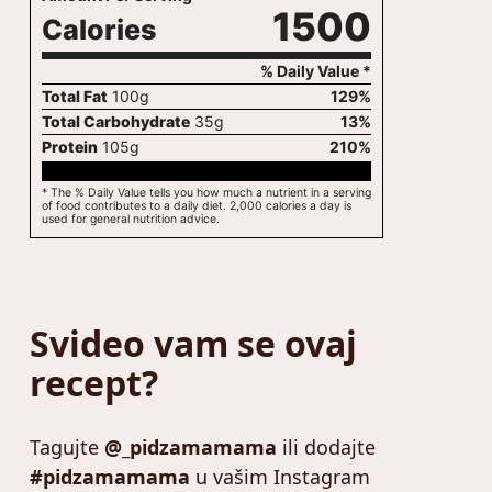
1500
Calories
% Daily Value *
Total Fat
100
g
129
%
Total Carbohydrate
35
g
13
%
Protein
105
g
210
%
* The % Daily Value tells you how much a nutrient in a serving
of food contributes to a daily diet. 2,000 calories a day is
used for general nutrition advice.
Svideo vam se ovaj
recept?
Tagujte
@_pidzamamama
ili dodajte
#pidzamamama
u vašim Instagram