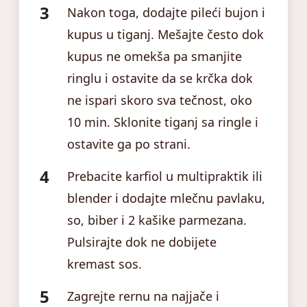
Nakon toga, dodajte pileći bujon i
kupus u tiganj. Mešajte često dok
kupus ne omekša pa smanjite
ringlu i ostavite da se krčka dok
ne ispari skoro sva tečnost, oko
10 min. Sklonite tiganj sa ringle i
ostavite ga po strani.
Prebacite karfiol u multipraktik ili
blender i dodajte mlečnu pavlaku,
so, biber i 2 kašike parmezana.
Pulsirajte dok ne dobijete
kremast sos.
Zagrejte rernu na najjače i