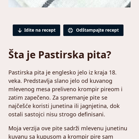
Idite na recept
Odštampajte recept
Šta je Pastirska pita?
Pastirska pita je englesko jelo iz kraja 18.
veka. Predstavlja slano jelo od kuvanog
mlevenog mesa preliveno krompir pireom i
zatim zapečeno. Za spremanje pite se
najčešće koristi junetina ili jagnjetina, dok
ostali sastojci nisu strogo definisani.
Moja verzija ove pite sadrži mlevenu junetinu
kuvanu sa kupusom a krompir pire sam