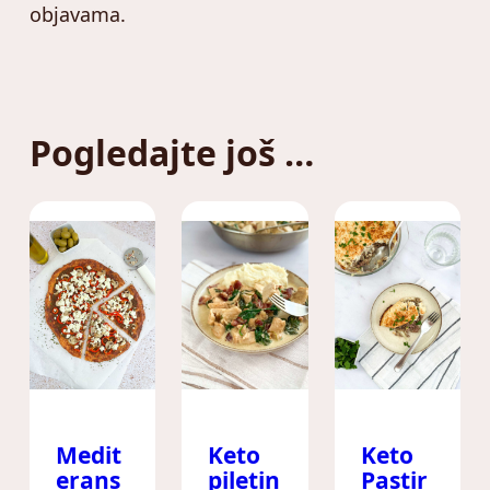
objavama.
Pogledajte još …
Medit
Keto
Keto
erans
Pastir
piletin