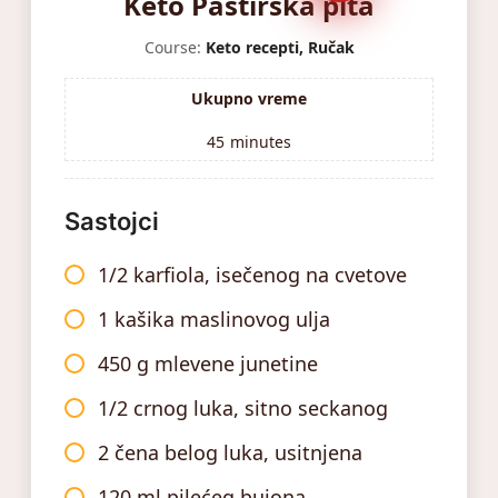
Keto Pastirska pita
Course:
Keto recepti, Ručak
Ukupno vreme
45
minutes
Sastojci
1/2 karfiola, isečenog na cvetove
1 kašika maslinovog ulja
450 g mlevene junetine
1/2 crnog luka, sitno seckanog
2 čena belog luka, usitnjena
120 ml pilećeg bujona