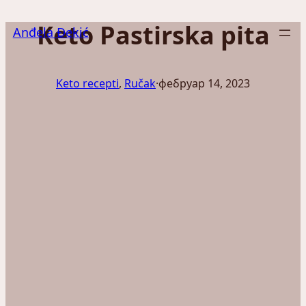
Скочи
Keto Pastirska pita
на
Anđela Đekić
садржај
Keto recepti
, 
Ručak
·
фебруар 14, 2023