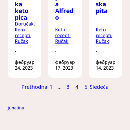
ka
ska
a
keto
pita
Alfred
pica
o
Doručak
, 
Keto
Keto
Keto
recepti
, 
recepti
, 
recepti
, 
Ručak
Ručak
Ručak
·
·
·
фебруар
фебруар
фебруар
24, 2023
17, 2023
14, 2023
Prethodna
1
…
3
4
5
Sledeća
junetina