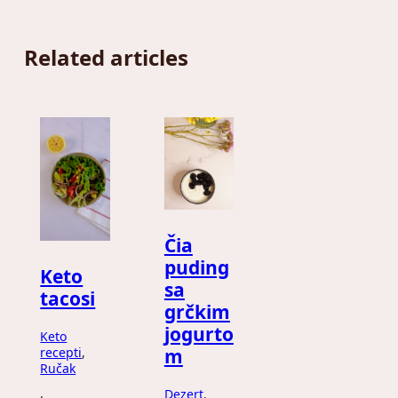
Related articles
Čia
puding
Keto
sa
tacosi
grčkim
jogurto
Keto
recepti
, 
m
Ručak
Dezert
, 
·