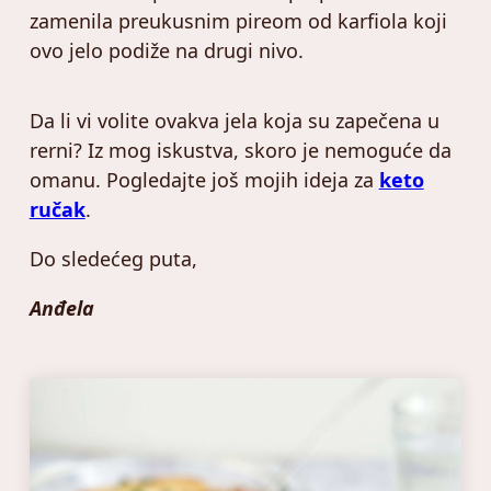
zamenila preukusnim pireom od karfiola koji
ovo jelo podiže na drugi nivo.
Da li vi volite ovakva jela koja su zapečena u
rerni? Iz mog iskustva, skoro je nemoguće da
omanu. Pogledajte još mojih ideja za
keto
ručak
.
Do sledećeg puta,
Anđela