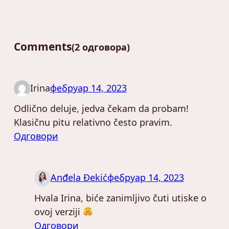
Comments
2 одговора
Irina
фебруар 14, 2023
Odlično deluje, jedva čekam da probam!
Klasičnu pitu relativno često pravim.
Одговори
Anđela Đekić
фебруар 14, 2023
Hvala Irina, biće zanimljivo čuti utiske o
ovoj verziji
Одговори