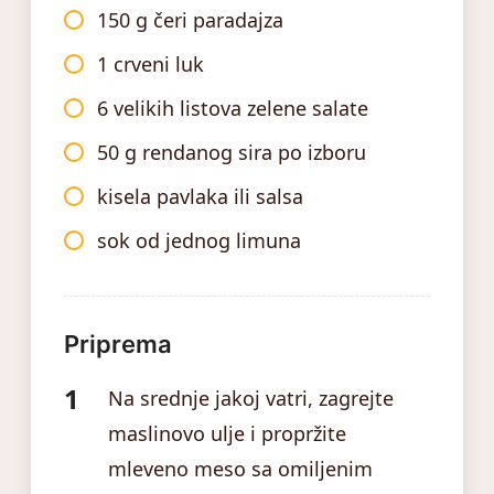
150 g čeri paradajza
1 crveni luk
6 velikih listova zelene salate
50 g rendanog sira po izboru
kisela pavlaka ili salsa
sok od jednog limuna
Priprema
Na srednje jakoj vatri, zagrejte
maslinovo ulje i propržite
mleveno meso sa omiljenim