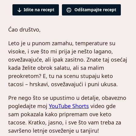
Idite na recept
Odštampajte recept
Ćao društvo,
Leto je u punom zamahu, temperature su
visoke, i sve što mi prija je nešto lagano,
osvežavajuće, ali ipak zasitno. Znate taj osećaj
kada želite obrok salatu, ali sa malim
preokretom? E, tu na scenu stupaju keto
tacosi – hrskavi, osvežavajući i puni ukusa.
Pre nego što se upustimo u detalje, obavezno
pogledajte moj
YouTube
Shorts
video gde
sam pokazala kako pripremam ove keto
tacose. Kratko, jasno, i sve što vam treba za
savršeno letnje osveženje u tanjiru!