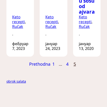
u sosu
od
ajvara
Keto
Keto
Keto
recepti
, 
recepti
, 
recepti
, 
Ručak
Ručak
Ručak
·
·
·
фебруар
јануар
јануар
7, 2023
24, 2023
13, 2020
Prethodna
1
…
4
5
obrok salata