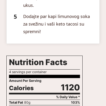
ukus.
Dodajte par kapi limunovog soka
za svežinu i vaši keto tacosi su
spremni!
Nutrition Facts
4 servings per container
Amount Per Serving
1120
Calories
% Daily Value *
Total Fat
80
g
103
%