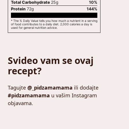
Total Carbohydrate
25
g
10
%
Protein
72
g
144
%
* The % Daily Value tells you how much a nutrient in a serving
of food contributes to a daily diet. 2,000 calories a day is
used for general nutrition advice.
Svideo vam se ovaj
recept?
Tagujte
@_pidzamamama
ili dodajte
#pidzamamama
u vašim Instagram
objavama.