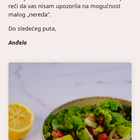
reći da vas nisam upozorila na mogućnost
malog „nereda“.
Do sledećeg puta,
Anđela