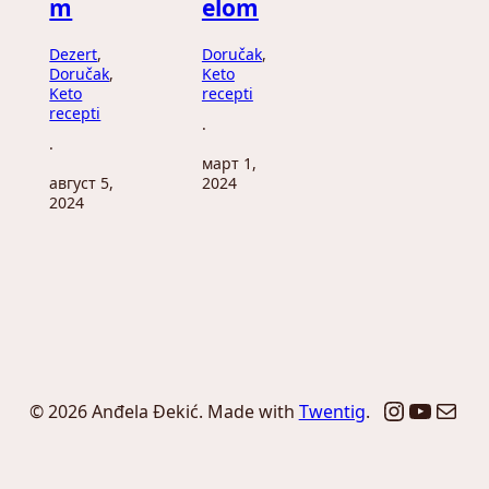
m
elom
Dezert
, 
Doručak
, 
Doručak
, 
Keto
Keto
recepti
recepti
·
·
март 1,
август 5,
2024
2024
Instagr
YouTu
Mail
© 2026 Anđela Đekić. Made with
Twentig
.