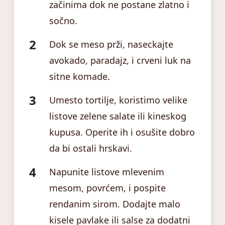
začinima dok ne postane zlatno i
sočno.
Dok se meso prži, naseckajte
avokado, paradajz, i crveni luk na
sitne komade.
Umesto tortilje, koristimo velike
listove zelene salate ili kineskog
kupusa. Operite ih i osušite dobro
da bi ostali hrskavi.
Napunite listove mlevenim
mesom, povrćem, i pospite
rendanim sirom. Dodajte malo
kisele pavlake ili salse za dodatni