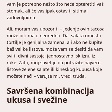
vam je potrebno nešto što neće opteretiti vaš
stomak, ali će vas ipak ostaviti sitima i
zadovoljnima.
Ali, moram vas upozoriti – jedenje ovih tacosa
može biti malo neuredno. Da, salata umesto
tortilje je genijalna zamena, ali ako ne kupite
baš velike listove, može vam se desiti da vam
svi ti divni sastojci jednostavno iskliznu iz
ruke. Zato, moj savet je da potražite najveće
listove zelene salate ili kineskog kupusa koje
možete naći – verujte mi, vredi truda.
Savršena kombinacija
ukusa i svežine