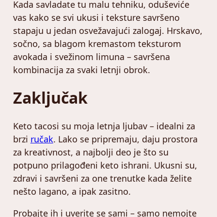
Kada savladate tu malu tehniku, oduševiće
vas kako se svi ukusi i teksture savršeno
stapaju u jedan osvežavajući zalogaj. Hrskavo,
sočno, sa blagom kremastom teksturom
avokada i svežinom limuna – savršena
kombinacija za svaki letnji obrok.
Zaključak
Keto tacosi su moja letnja ljubav – idealni za
brzi
ručak
. Lako se pripremaju, daju prostora
za kreativnost, a najbolji deo je što su
potpuno prilagođeni keto ishrani. Ukusni su,
zdravi i savršeni za one trenutke kada želite
nešto lagano, a ipak zasitno.
Probajte ih i uverite se sami – samo nemojte