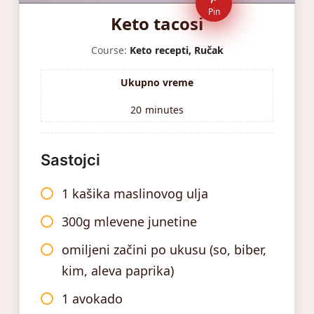
Pin
Keto tacosi
Course:
Keto recepti, Ručak
Ukupno vreme
20
minutes
Sastojci
1 kašika maslinovog ulja
300g mlevene junetine
omiljeni začini po ukusu (so, biber,
kim, aleva paprika)
1 avokado