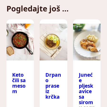
Pogledajte još …
Keto
Drpan
Juneć
čili sa
o
e
meso
prase
pljesk
m
iz
avice
krčka
sa
sirom