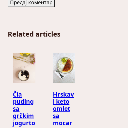
Related articles
Čia
Hrskav
puding
i keto
sa
omlet
grčkim
sa
jogurto
mocar