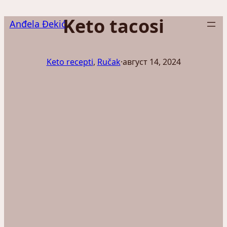
Скочи
Keto tacosi
на
Anđela Đekić
садржај
Keto recepti
, 
Ručak
·
август 14, 2024