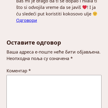
Baš mi je drago da ti se dopao i hvala ti
što si odvojila vreme da se javiš
! I ja
ću sledeći put koristiti kokosovo ulje
Одговори
Оставите одговор
Ваша адреса е-поште неће бити објављена.
Неопходна поља су означена
*
Коментар
*