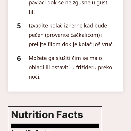
pavlaci dok se ne zgusne u gust
fil.
Izvadite kolač iz rerne kad bude
pečen (proverite čačkalicom) i
prelijte filom dok je kolač još vruć.
Možete ga služiti čim se malo
ohladi ili ostaviti u frižideru preko
noći.
Nutrition Facts