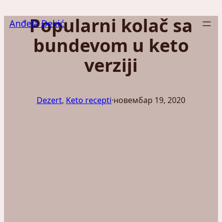
Скочи
Popularni kolač sa
на
Anđela Đekić
садржај
bundevom u keto
verziji
Dezert
, 
Keto recepti
·
новембар 19, 2020