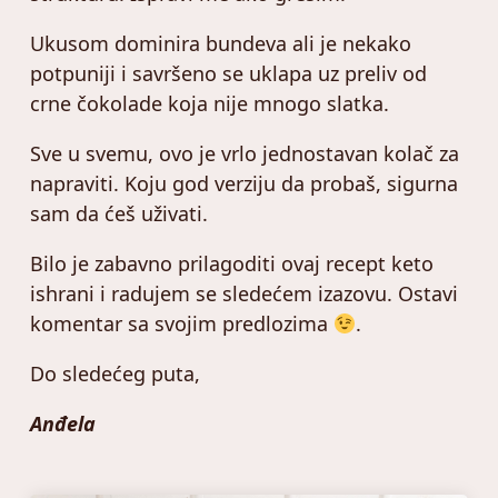
Ukusom dominira bundeva ali je nekako
potpuniji i savršeno se uklapa uz preliv od
crne čokolade koja nije mnogo slatka.
Sve u svemu, ovo je vrlo jednostavan kolač za
napraviti. Koju god verziju da probaš, sigurna
sam da ćeš uživati.
Bilo je zabavno prilagoditi ovaj recept keto
ishrani i radujem se sledećem izazovu. Ostavi
komentar sa svojim predlozima
.
Do sledećeg puta,
Anđela