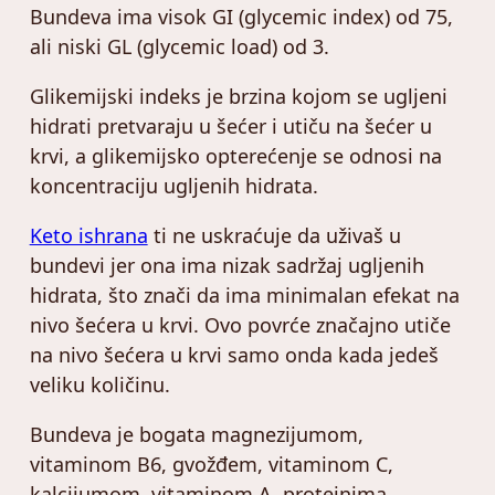
Bundeva ima visok GI (glycemic index) od 75,
ali niski GL (glycemic load) od 3.
Glikemijski indeks je brzina kojom se ugljeni
hidrati pretvaraju u šećer i utiču na šećer u
krvi, a glikemijsko opterećenje se odnosi na
koncentraciju ugljenih hidrata.
Keto ishrana
ti ne uskraćuje da uživaš u
bundevi jer ona ima nizak sadržaj ugljenih
hidrata, što znači da ima minimalan efekat na
nivo šećera u krvi. Ovo povrće značajno utiče
na nivo šećera u krvi samo onda kada jedeš
veliku količinu.
Bundeva je bogata magnezijumom,
vitaminom B6, gvožđem, vitaminom C,
kalcijumom, vitaminom A, proteinima,