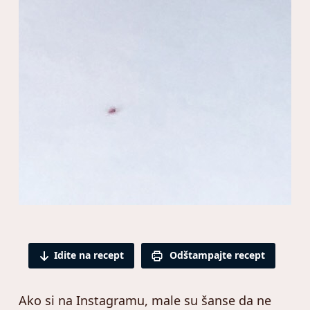
Idite na recept
Odštampajte recept
Ako si na Instagramu, male su šanse da ne