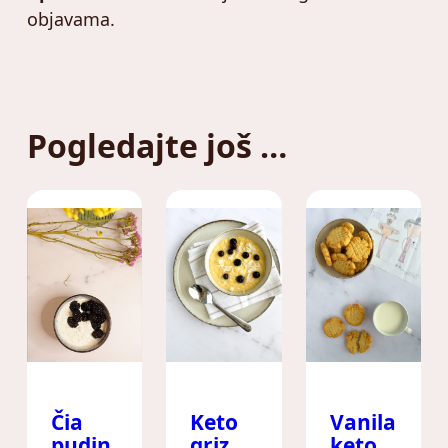
objavama.
Pogledajte još …
Čia
Keto
Vanila
pudin
griz
keto