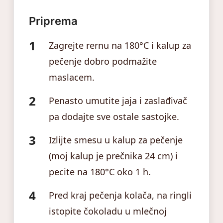
Priprema
Zagrejte rernu na 180°C i kalup za
pečenje dobro podmažite
maslacem.
Penasto umutite jaja i zaslađivač
pa dodajte sve ostale sastojke.
Izlijte smesu u kalup za pečenje
(moj kalup je prečnika 24 cm) i
pecite na 180°C oko 1 h.
Pred kraj pečenja kolača, na ringli
istopite čokoladu u mlečnoj