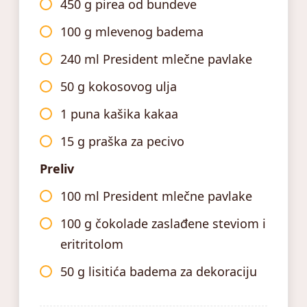
450 g pirea od bundeve
100 g mlevenog badema
240 ml President mlečne pavlake
50 g kokosovog ulja
1 puna kašika kakaa
15 g praška za pecivo
Preliv
100 ml President mlečne pavlake
100 g čokolade zaslađene steviom i
eritritolom
50 g lisitića badema za dekoraciju