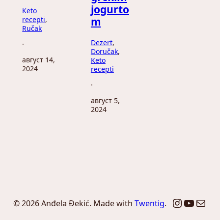
jogurto
Keto
recepti
, 
m
Ručak
Dezert
, 
·
Doručak
, 
август 14,
Keto
2024
recepti
·
август 5,
2024
Instagr
YouTu
Mail
© 2026 Anđela Đekić. Made with
Twentig
.