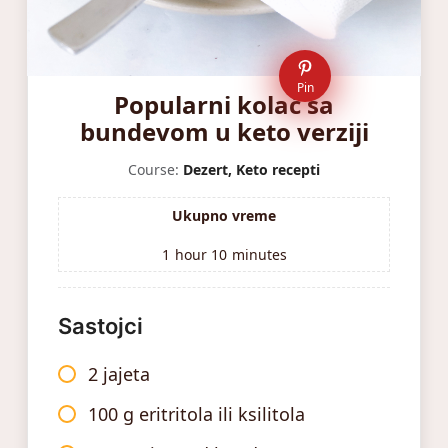
Pin
Popularni kolač sa
bundevom u keto verziji
Course:
Dezert, Keto recepti
Ukupno vreme
1
hour
10
minutes
Sastojci
2 jajeta
100 g eritritola ili ksilitola