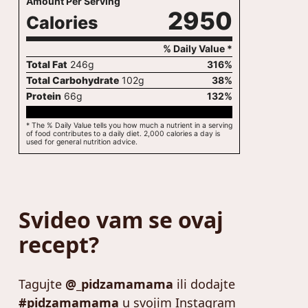
Amount Per Serving
2950
Calories
% Daily Value *
Total Fat
246
g
316
%
Total Carbohydrate
102
g
38
%
Protein
66
g
132
%
* The % Daily Value tells you how much a nutrient in a serving
of food contributes to a daily diet. 2,000 calories a day is
used for general nutrition advice.
Svideo vam se ovaj
recept?
Tagujte
@_pidzamamama
ili dodajte
#pidzamamama
u svojim Instagram