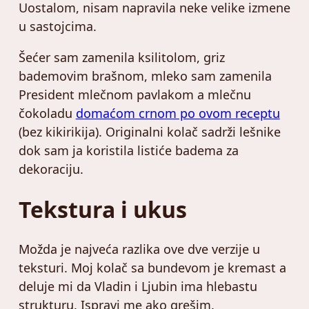
Uostalom, nisam napravila neke velike izmene
u sastojcima.
Šećer sam zamenila ksilitolom, griz
bademovim brašnom, mleko sam zamenila
President mlečnom pavlakom a mlečnu
čokoladu
domaćom crnom po ovom receptu
(bez kikirikija). Originalni kolač sadrži lešnike
dok sam ja koristila listiće badema za
dekoraciju.
Tekstura i ukus
Možda je najveća razlika ove dve verzije u
teksturi. Moj kolač sa bundevom je kremast a
deluje mi da Vladin i Ljubin ima hlebastu
strukturu. Ispravi me ako grešim.