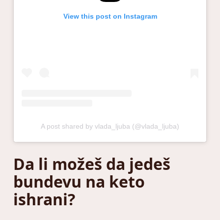
View this post on Instagram
A post shared by vlada_ljuba (@vlada_ljuba)
Da li možeš da jedeš
bundevu na keto
ishrani?