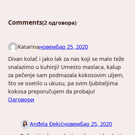
Comments
2 одговора
Katarina
новембар 25, 2020
Divan kolač i jako lak za nas koji se malo teže
snalazimo u kuhinji! Umesto maslaca, kalup
za pečenje sam podmazala kokosovim uljem,
što se osetilo u ukusu, pa svim ljubiteljima
kokosa preporučujem da probaju!
Одговори
Anđela Đekić
новембар 25, 2020