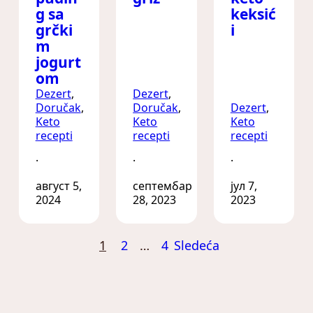
g sa
keksić
grčki
i
m
jogurt
om
Dezert
, 
Dezert
, 
Doručak
, 
Doručak
, 
Dezert
, 
Keto
Keto
Keto
recepti
recepti
recepti
·
·
·
август 5,
септембар
јул 7,
2024
28, 2023
2023
1
2
…
4
Sledeća