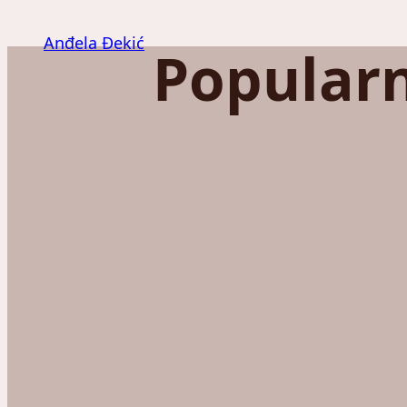
Скочи
на
Anđela Đekić
Popularn
садржај