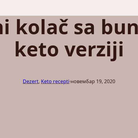
i kolač sa b
keto verziji
Dezert
, 
Keto recepti
·
новембар 19, 2020