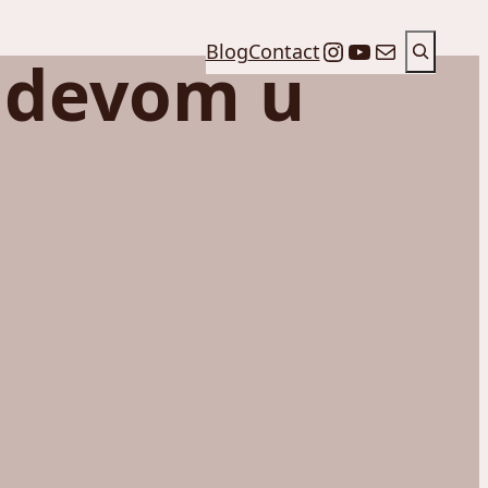
Претрага
Instagram
YouTube
Mail
Blog
Contact
undevom u