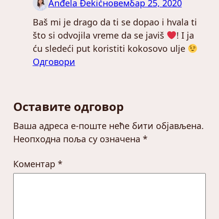
Anđela Đekić
новембар 25, 2020
Baš mi je drago da ti se dopao i hvala ti
što si odvojila vreme da se javiš
! I ja
ću sledeći put koristiti kokosovo ulje
Одговори
Оставите одговор
Ваша адреса е-поште неће бити објављена.
Неопходна поља су означена
*
Коментар
*