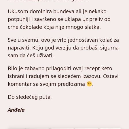
Ukusom dominira bundeva ali je nekako
potpuniji i savršeno se uklapa uz preliv od
crne čokolade koja nije mnogo slatka.
Sve u svemu, ovo je vrlo jednostavan kolač za
napraviti. Koju god verziju da probaš, sigurna
sam da ćeš uživati.
Bilo je zabavno prilagoditi ovaj recept keto
ishrani i radujem se sledećem izazovu. Ostavi
komentar sa svojim predlozima
.
Do sledećeg puta,
Anđela