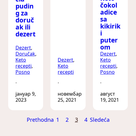
čokol
pudin
adice
g za
sa
doruč
kikirik
ak ili
i
dezert
puter
om
Dezert
, 
Doručak
, 
Dezert
, 
Keto
Dezert
, 
Keto
recepti
, 
Keto
recepti
, 
Posno
recepti
Posno
·
·
·
јануар 9,
новембар
август
2023
25, 2021
19, 2021
Prethodna
1
2
3
4
Sledeća