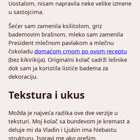
Uostalom, nisam napravila neke velike izmene
u sastojcima.
Šećer sam zamenila ksilitolom, griz
bademovim brašnom, mleko sam zamenila
President mlečnom pavlakom a mlečnu
čokoladu
domaćom crnom po ovom receptu
(bez kikirikija). Originalni kolač sadrži lešnike
dok sam ja koristila listiće badema za
dekoraciju.
Tekstura i ukus
Možda je najveća razlika ove dve verzije u
teksturi. Moj kolač sa bundevom je kremast a
deluje mi da Vladin i Ljubin ima hlebastu
strukturu. Ispravi me ako grešim.