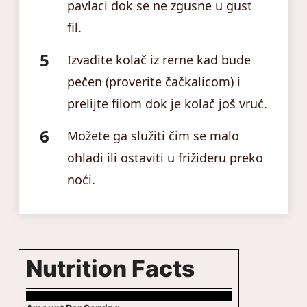
pavlaci dok se ne zgusne u gust
fil.
Izvadite kolač iz rerne kad bude
pečen (proverite čačkalicom) i
prelijte filom dok je kolač još vruć.
Možete ga služiti čim se malo
ohladi ili ostaviti u frižideru preko
noći.
Nutrition Facts