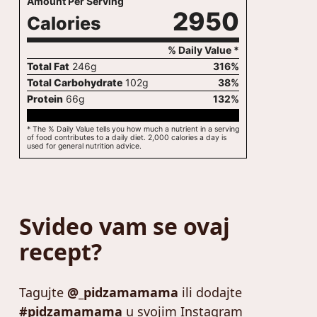
Amount Per Serving
2950
Calories
% Daily Value *
Total Fat
246
g
316
%
Total Carbohydrate
102
g
38
%
Protein
66
g
132
%
* The % Daily Value tells you how much a nutrient in a serving
of food contributes to a daily diet. 2,000 calories a day is
used for general nutrition advice.
Svideo vam se ovaj
recept?
Tagujte
@_pidzamamama
ili dodajte
#pidzamamama
u svojim Instagram