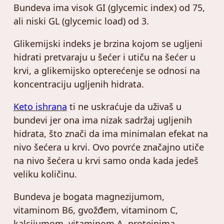
Bundeva ima visok GI (glycemic index) od 75,
ali niski GL (glycemic load) od 3.
Glikemijski indeks je brzina kojom se ugljeni
hidrati pretvaraju u šećer i utiču na šećer u
krvi, a glikemijsko opterećenje se odnosi na
koncentraciju ugljenih hidrata.
Keto ishrana
ti ne uskraćuje da uživaš u
bundevi jer ona ima nizak sadržaj ugljenih
hidrata, što znači da ima minimalan efekat na
nivo šećera u krvi. Ovo povrće značajno utiče
na nivo šećera u krvi samo onda kada jedeš
veliku količinu.
Bundeva je bogata magnezijumom,
vitaminom B6, gvožđem, vitaminom C,
kalcijumom, vitaminom A, proteinima,