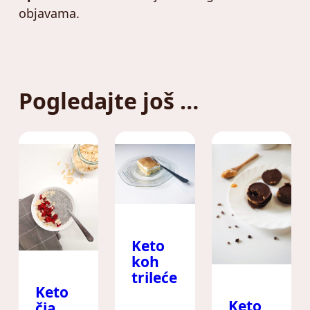
objavama.
Pogledajte još …
Keto
koh
trileće
Keto
Keto
čia