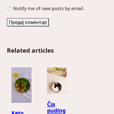
Notify me of new posts by email.
Related articles
Čia
puding
Keto