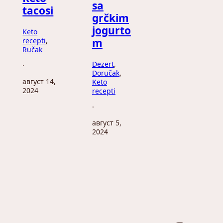
sa
tacosi
grčkim
jogurto
Keto
recepti
, 
m
Ručak
Dezert
, 
·
Doručak
, 
август 14,
Keto
2024
recepti
·
август 5,
2024