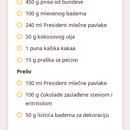
450 g pirea od bundeve
100 g mlevenog badema
240 ml President mlečne pavlake
50 g kokosovog ulja
1 puna kašika kakaa
15 g praška za pecivo
Preliv
100 ml President mlečne pavlake
100 g čokolade zaslađene steviom i
eritritolom
50 g lisitića badema za dekoraciju