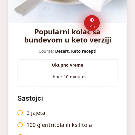
Pin
Popularni kolač sa
bundevom u keto verziji
Course:
Dezert, Keto recepti
Ukupno vreme
1
hour
10
minutes
Sastojci
2 jajeta
100 g eritritola ili ksilitola