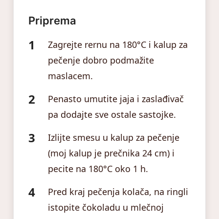
Priprema
Zagrejte rernu na 180°C i kalup za
pečenje dobro podmažite
maslacem.
Penasto umutite jaja i zaslađivač
pa dodajte sve ostale sastojke.
Izlijte smesu u kalup za pečenje
(moj kalup je prečnika 24 cm) i
pecite na 180°C oko 1 h.
Pred kraj pečenja kolača, na ringli
istopite čokoladu u mlečnoj