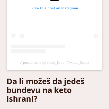
View this post on Instagram
A post shared by vlada_ljuba (@vlada_ljuba)
Da li možeš da jedeš
bundevu na keto
ishrani?