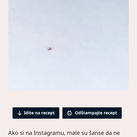
Idite na recept
Odštampajte recept
Ako si na Instagramu, male su šanse da ne