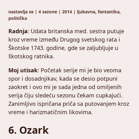
nastavlja se | 4 sezone | 2014 | ljubavna, fantastika,
politička
Radnja
: Udata britanska med. sestra putuje
kroz vreme između Drugog svetskog rata i
Škotske 1743. godine, gde se zaljubljuje u
škotskog ratnika.
Moj utisak
: Početak serije mi je bio veoma
spor i dosadnjikav, kada se desio potpuni
zaokret i ovo mi je sada jedna od omiljenih
serija čiju sledeću sezonu čekam cupkajući.
Zanimljivo ispričana priča sa putovanjem kroz
vreme i harizmatičnim likovima.
6. Ozark