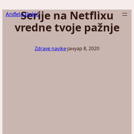
Скочи
Serije na Netflixu
на
Anđela Đekić
садржај
vredne tvoje pažnje
Zdrave navike
·
јануар 8, 2020