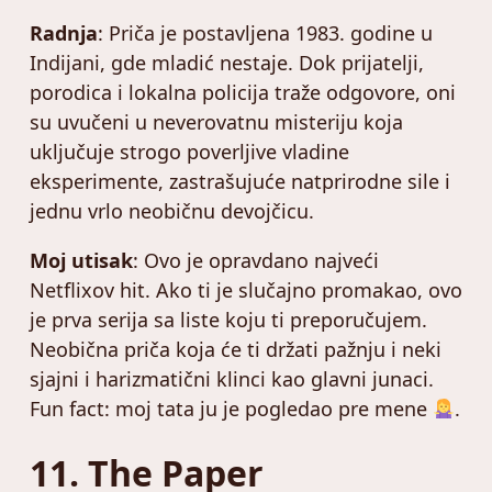
Radnja
: Priča je postavljena 1983. godine u
Indijani, gde mladić nestaje. Dok prijatelji,
porodica i lokalna policija traže odgovore, oni
su uvučeni u neverovatnu misteriju koja
uključuje strogo poverljive vladine
eksperimente, zastrašujuće natprirodne sile i
jednu vrlo neobičnu devojčicu.
Moj utisak
: Ovo je opravdano najveći
Netflixov hit. Ako ti je slučajno promakao, ovo
je prva serija sa liste koju ti preporučujem.
Neobična priča koja će ti držati pažnju i neki
sjajni i harizmatični klinci kao glavni junaci.
Fun fact: moj tata ju je pogledao pre mene
.
11. The Paper