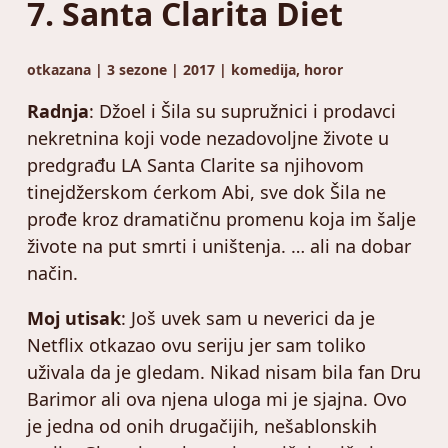
7. Santa Clarita Diet
otkazana | 3 sezone | 2017 | komedija, horor
Radnja
: Džoel i Šila su supružnici i prodavci
nekretnina koji vode nezadovoljne živote u
predgrađu LA Santa Clarite sa njihovom
tinejdžerskom ćerkom Abi, sve dok Šila ne
prođe kroz dramatičnu promenu koja im šalje
živote na put smrti i uništenja. … ali na dobar
način.
Moj utisak
: Još uvek sam u neverici da je
Netflix otkazao ovu seriju jer sam toliko
uživala da je gledam. Nikad nisam bila fan Dru
Barimor ali ova njena uloga mi je sjajna. Ovo
je jedna od onih drugačijih, nešablonskih