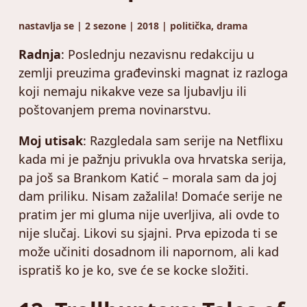
nastavlja se | 2 sezone | 2018 | politička, drama
Radnja
: Poslednju nezavisnu redakciju u
zemlji preuzima građevinski magnat iz razloga
koji nemaju nikakve veze sa ljubavlju ili
poštovanjem prema novinarstvu.
Moj utisak
: Razgledala sam serije na Netflixu
kada mi je pažnju privukla ova hrvatska serija,
pa još sa Brankom Katić – morala sam da joj
dam priliku. Nisam zažalila! Domaće serije ne
pratim jer mi gluma nije uverljiva, ali ovde to
nije slučaj. Likovi su sjajni. Prva epizoda ti se
može učiniti dosadnom ili napornom, ali kad
ispratiš ko je ko, sve će se kocke složiti.