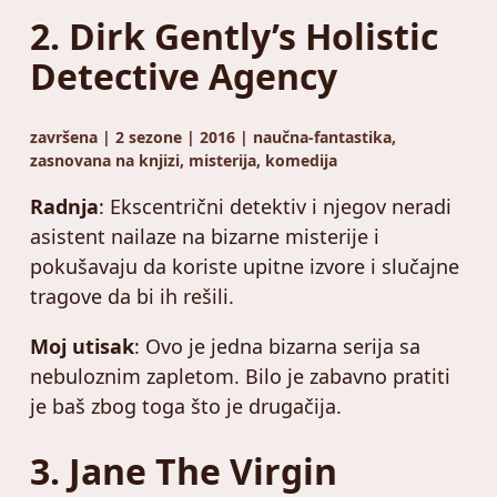
2. Dirk Gently’s Holistic
Detective Agency
završena | 2 sezone | 2016 | naučna-fantastika,
zasnovana na knjizi, misterija, komedija
Radnja
: Ekscentrični detektiv i njegov neradi
asistent nailaze na bizarne misterije i
pokušavaju da koriste upitne izvore i slučajne
tragove da bi ih rešili.
Moj utisak
: Ovo je jedna bizarna serija sa
nebuloznim zapletom. Bilo je zabavno pratiti
je baš zbog toga što je drugačija.
3. Jane The Virgin