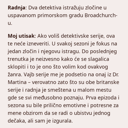
Radnja
: Dva detektiva istražuju zločine u
uspavanom primorskom gradu Broadchurch-
u.
Moj utisak
: Ako voliš detektivske serije, ova
te neće izneveriti. U svakoj sezoni je fokus na
jedan zločin i njegovu istragu. Do poslednjeg
trenutka je neizvesno kako će se slagalica
sklopiti i to je ono što volim kod ovakvog
žanra. Vajb serije me je podsetio na onaj iz Dr.
Martina – verovatno zato što su obe britanske
serije i radnja je smeštena u malom mestu
gde se svi međusobno poznaju. Prva epizoda i
sezona su bile prilično emotivne i potresne za
mene obzirom da se radi o ubistvu jednog
dečaka, ali sam je izgurala.