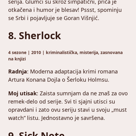
serija. Glumci su skroz simpatični, priča je
otkačena i humor je blesav! Pssst, spominju
se Srbi i pojavljuje se Goran Višnjić.
8. Sherlock
4 sezone | 2010 | kriminalistička, misterija, zasnovana
na knjizi
Radnja
: Moderna adaptacija krimi romana
Artura Konana Dojla o Šerloku Holmsu.
Moj utisak
: Zaista sumnjam da ne znaš za ovo
remek-delo od serije. Svi ti sjajni utisci su
opravdani i zato ovu seriju stavi u svoju „must
watch“ listu. Jednostavno je savršena.
9. Sick Note