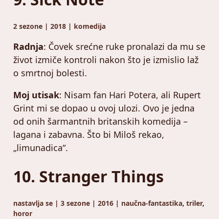
2 sezone | 2018 | komedija
Radnja
: Čovek srećne ruke pronalazi da mu se
život izmiče kontroli nakon što je izmislio laž
o smrtnoj bolesti.
Moj utisak
: Nisam fan Hari Potera, ali Rupert
Grint mi se dopao u ovoj ulozi. Ovo je jedna
od onih šarmantnih britanskih komedija –
lagana i zabavna. Što bi Miloš rekao,
„limunadica“.
10. Stranger Things
nastavlja se | 3 sezone | 2016 | naučna-fantastika, triler,
horor