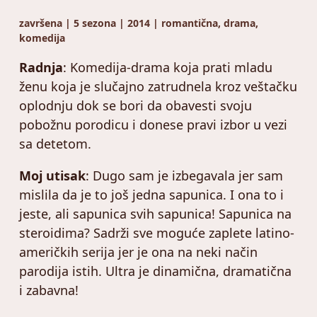
završena | 5 sezona | 2014 | romantična, drama,
komedija
Radnja
: Komedija-drama koja prati mladu
ženu koja je slučajno zatrudnela kroz veštačku
oplodnju dok se bori da obavesti svoju
pobožnu porodicu i donese pravi izbor u vezi
sa detetom.
Moj utisak
: Dugo sam je izbegavala jer sam
mislila da je to još jedna sapunica. I ona to i
jeste, ali sapunica svih sapunica! Sapunica na
steroidima? Sadrži sve moguće zaplete latino-
američkih serija jer je ona na neki način
parodija istih. Ultra je dinamična, dramatična
i zabavna!