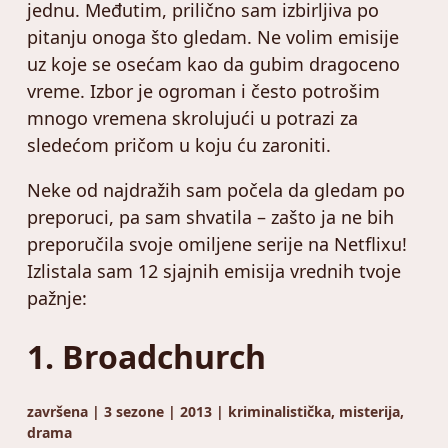
jednu. Međutim, prilično sam izbirljiva po
pitanju onoga što gledam. Ne volim emisije
uz koje se osećam kao da gubim dragoceno
vreme. Izbor je ogroman i često potrošim
mnogo vremena skrolujući u potrazi za
sledećom pričom u koju ću zaroniti.
Neke od najdražih sam počela da gledam po
preporuci, pa sam shvatila – zašto ja ne bih
preporučila svoje omiljene serije na Netflixu!
Izlistala sam 12 sjajnih emisija vrednih tvoje
pažnje:
1. Broadchurch
završena | 3 sezone | 2013 | kriminalistička, misterija,
drama