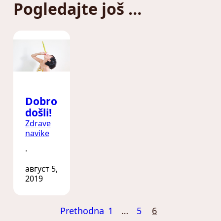
Pogledajte još …
Dobro
došli!
Zdrave
navike
·
август 5,
2019
Prethodna
1
…
5
6