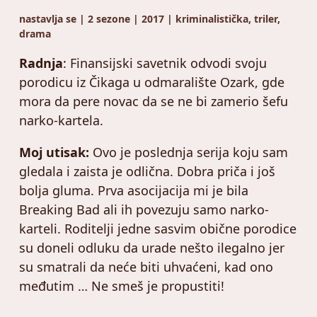
nastavlja se | 2 sezone | 2017 | kriminalistička, triler,
drama
Radnja
: Finansijski savetnik odvodi svoju
porodicu iz Čikaga u odmaralište Ozark, gde
mora da pere novac da se ne bi zamerio šefu
narko-kartela.
Moj utisak:
Ovo je poslednja serija koju sam
gledala i zaista je odlična. Dobra priča i još
bolja gluma. Prva asocijacija mi je bila
Breaking Bad ali ih povezuju samo narko-
karteli. Roditelji jedne sasvim obične porodice
su doneli odluku da urade nešto ilegalno jer
su smatrali da neće biti uhvaćeni, kad ono
međutim … Ne smeš je propustiti!