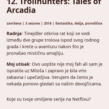
12. Trollhunters: Tales of
Arcadia
završena | 3 sezone | 2016 | fantastika, dečja, porodična
Radnja
: Tinejdžer otkriva rat koji se vodi
između dve grupe trolova ispod svog rodnog
grada i kreće u avanturu nakon što je
pronašao mističnu amajliju.
Moj utisak
: Ovo uopšte nije moj fah ali sam je
ispratila uz Miloša i zapravo je bila vrlo
zabavna i upečatljiva. Verujem da ćemo je
nekada ponovo gledati sa našim devojčicama.
Koje su tvoje omiljene serije na Netflixu?