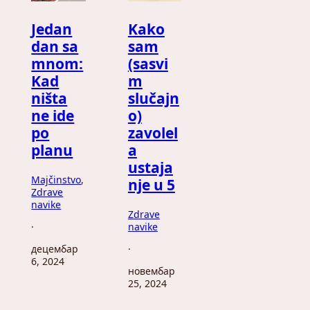
Jedan
Kako
dan sa
sam
mnom:
(sasvi
Kad
m
ništa
slučajn
ne ide
o)
po
zavolel
planu
a
ustaja
Majčinstvo
, 
nje u 5
Zdrave
navike
Zdrave
·
navike
децембар
·
6, 2024
новембар
25, 2024