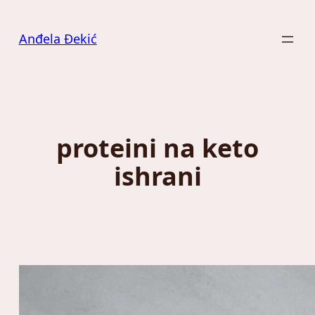
Скочи
на
Anđela Đekić
садржај
proteini na keto
ishrani