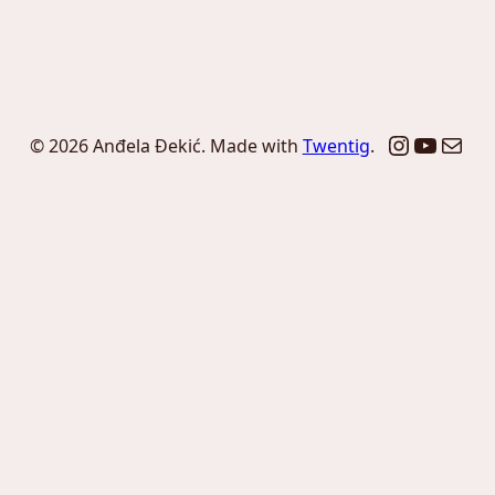
Instagr
YouTu
Mail
© 2026 Anđela Đekić. Made with
Twentig
.