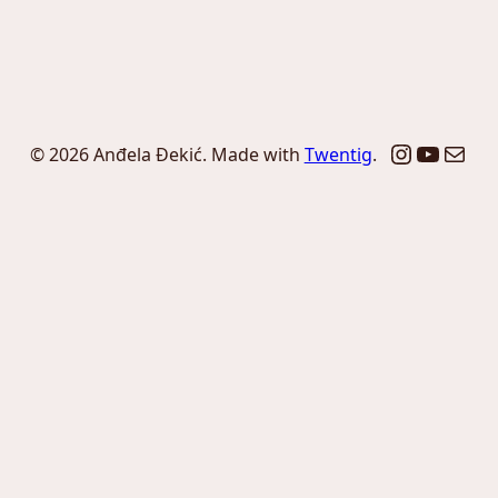
Instagr
YouTu
Mail
© 2026 Anđela Đekić. Made with
Twentig
.