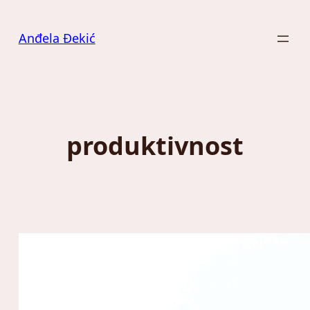
Скочи
на
Anđela Đekić
садржај
produktivnost