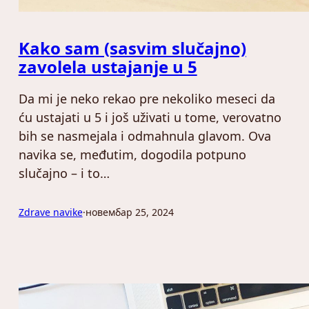
Kako sam (sasvim slučajno)
zavolela ustajanje u 5
Da mi je neko rekao pre nekoliko meseci da
ću ustajati u 5 i još uživati u tome, verovatno
bih se nasmejala i odmahnula glavom. Ova
navika se, međutim, dogodila potpuno
slučajno – i to…
Zdrave navike
·
новембар 25, 2024