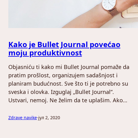
Kako je Bullet Journal povećao
moju produktivnost
Objasniću ti kako mi Bullet Journal pomaže da
pratim prošlost, organizujem sadašnjost i
planiram budućnost. Sve što ti je potrebno su
sveska i olovka. Izguglaj „Bullet Journal“.
Ustvari, nemoj. Ne želim da te uplašim. Ako…
Zdrave navike
·
јул 2, 2020