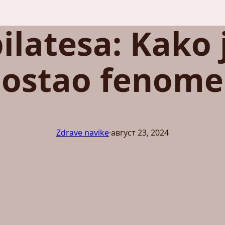
pilatesa: Kako 
ostao fenom
Zdrave navike
·
август 23, 2024