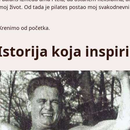
 moj život. Od tada je pilates postao moj svakodnevni
 Krenimo od početka.
Istorija koja inspir