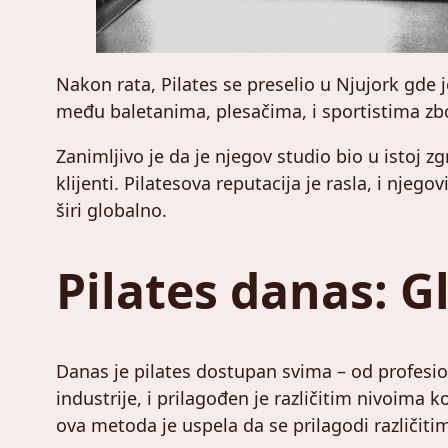
Nakon rata, Pilates se preselio u Njujork gde 
među baletanima, plesačima, i sportistima zbog
Zanimljivo je da je njegov studio bio u istoj 
klijenti. Pilatesova reputacija je rasla, i njeg
širi globalno.
Pilates danas: 
Danas je pilates dostupan svima – od profesiona
industrije, i prilagođen je različitim nivoima
ova metoda je uspela da se prilagodi različit