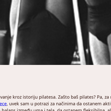
anje kroz istoriju pilatesa. Zašto baš pilates? Pa, za
ece
, uvek sam u potrazi za načinima da ostanem akt
lans između uma i tela, da ostanem fleksibilna, ali 