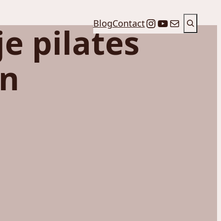
Претрага
Instagram
YouTube
Mail
Blog
Contact
je pilates
en