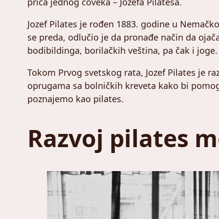
priča jednog čoveka – Jozefa Pilatesa.
Jozef Pilates je rođen 1883. godine u Nemačko
se preda, odlučio je da pronađe način da ojača 
bodibildinga, borilačkih veština, pa čak i joge.
Tokom Prvog svetskog rata, Jozef Pilates je ra
oprugama sa bolničkih kreveta kako bi pomog
poznajemo kao pilates.
Razvoj pilates 