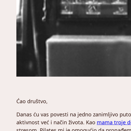
Ćao društvo,
Danas ću vas povesti na jedno zanimljivo putov
aktivnost već i način života. Kao
mama troje d
stresom. Pilates mi je omogućio da pronađem ba