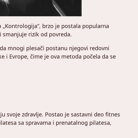
o „Kontrologija“, brzo je postala popularna
i smanjuje rizik od povreda.
ga da mnogi plesači postanu njegovi redovni
erike i Evrope, čime je ova metoda počela da se
u svoje zdravlje. Postao je sastavni deo fitnes
pilatesa sa spravama i prenatalnog pilatesa,