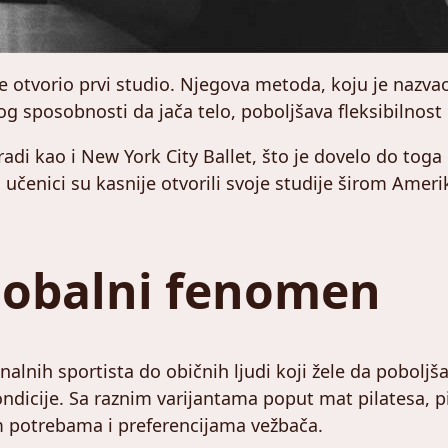
je otvorio prvi studio. Njegova metoda, koju je nazva
 sposobnosti da jača telo, poboljšava fleksibilnost 
zgradi kao i New York City Ballet, što je dovelo do to
ovi učenici su kasnije otvorili svoje studije širom Am
Globalni fenomen
lnih sportista do običnih ljudi koji žele da poboljšaj
 kondicije. Sa raznim varijantama poput mat pilatesa, 
im potrebama i preferencijama vežbača.