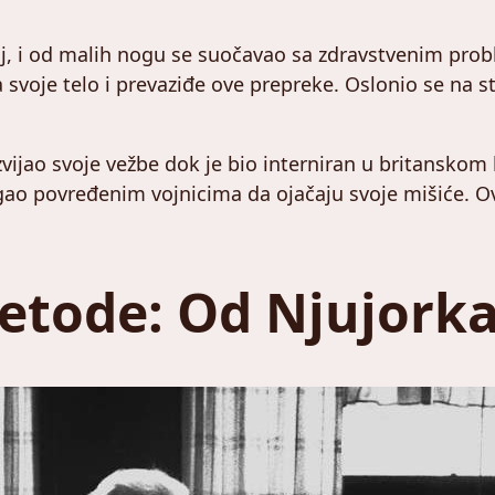
j, i od malih nogu se suočavao sa zdravstvenim prob
svoje telo i prevaziđe ove prepreke. Oslonio se na stu
zvijao svoje vežbe dok je bio interniran u britanskom
ao povređenim vojnicima da ojačaju svoje mišiće. O
metode: Od Njujorka