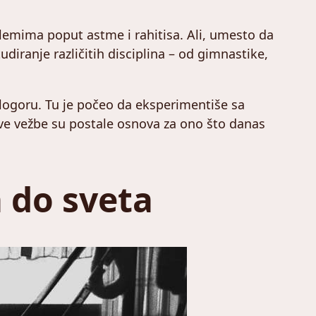
lemima poput astme i rahitisa. Ali, umesto da
diranje različitih disciplina – od gimnastike,
 logoru. Tu je počeo da eksperimentiše sa
ve vežbe su postale osnova za ono što danas
 do sveta