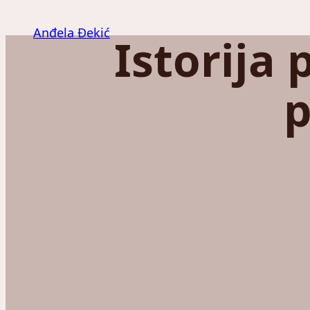
Скочи
на
Anđela Đekić
Istorija 
садржај
p