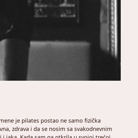
 mene je pilates postao ne samo fizička
ivna, zdrava i da se nosim sa svakodnevnim
i jaka. Kada sam ga otkrila u svojoj trećoj