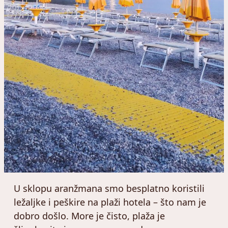
U sklopu aranžmana smo besplatno koristili
ležaljke i peškire na plaži hotela – što nam je
dobro došlo. More je čisto, plaža je