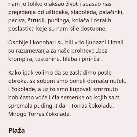
nam je toliko olakšao život i spasao nas
prejedanja od uštipaka, sladoleda, palačinki,
peciva, štrudli, pudinga, kolača i ostalih
poslastica koje su nam bile dostupne.
Osoblje i konobari su bili vrlo ljubazni i imali
su razumevanja za naše prohteve „bez
krompira, testenine, hleba i pirinča“.
Kako ipak volimo da se zasladimo posle
obroka, sa sobom smo poneli domaću nutelu
i čokolade, a uz to smo kupovali smrznuto
bobičasto voće i čia semenke od kojih sam
spremala puding. I da – Torras čokoladu.
Mnogo Torras čokolade.
Plaža