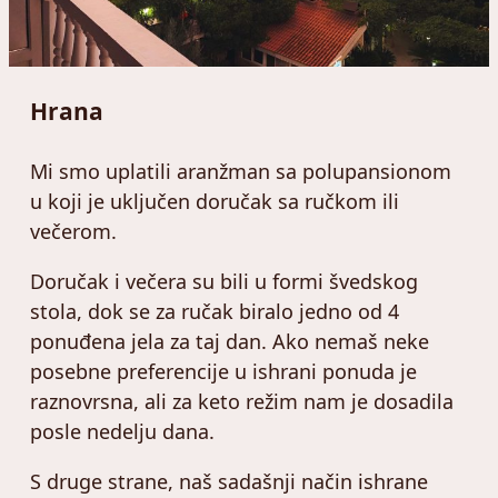
Hrana
Mi smo uplatili aranžman sa polupansionom
u koji je uključen doručak sa ručkom ili
večerom.
Doručak i večera su bili u formi švedskog
stola, dok se za ručak biralo jedno od 4
ponuđena jela za taj dan. Ako nemaš neke
posebne preferencije u ishrani ponuda je
raznovrsna, ali za keto režim nam je dosadila
posle nedelju dana.
S druge strane, naš sadašnji način ishrane