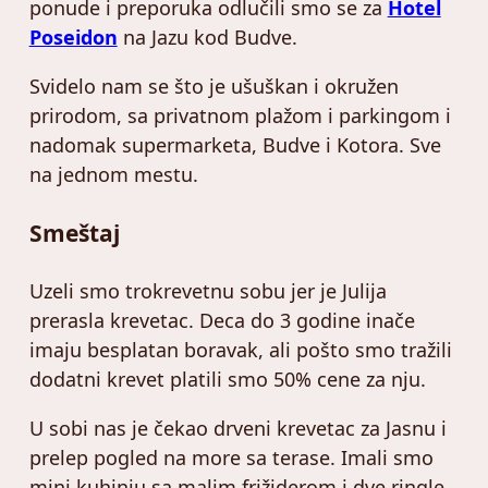
ponude i preporuka odlučili smo se za
Hotel
Poseidon
na Jazu kod Budve.
Svidelo nam se što je ušuškan i okružen
prirodom, sa privatnom plažom i parkingom i
nadomak supermarketa, Budve i Kotora. Sve
na jednom mestu.
Smeštaj
Uzeli smo trokrevetnu sobu jer je Julija
prerasla krevetac. Deca do 3 godine inače
imaju besplatan boravak, ali pošto smo tražili
dodatni krevet platili smo 50% cene za nju.
U sobi nas je čekao drveni krevetac za Jasnu i
prelep pogled na more sa terase. Imali smo
mini kuhinju sa malim frižiderom i dve ringle.