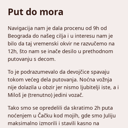
Put do mora
Navigacija nam je dala procenu od 9h od
Beograda do našeg cilja i u interesu nam je
bilo da taj vremenski okvir ne razvučemo na
12h, što nam se inače desilo u prethodnom
putovanju s decom.
To je podrazumevalo da devojčice spavaju
tokom većeg dela putovanja. Noćna vožnja
nije dolazila u obzir jer nismo ljubitelji iste, a i
Miloš je (trenutno) jedini vozač.
Tako smo se opredelili da skratimo 2h puta
noćenjem u Čačku kod mojih, gde smo Juliju
maksimalno izmorili i stavili kasno na