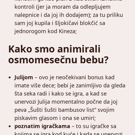
kontroli (jer ja moram da odlepljujem
nalepnice i da joj ih dodajem); za tu priliku
sam joj kupila i šljokičavi blokčić sa
jednorogom kod Kineza;
Kako smo animirali
osmomesečnu bebu?
Julijom
– ovo je neočekivani bonus kad
imate više dece; bebi je zanimljivo da gleda
šta seka radi i kako se igra, a kad se
unervozi Julija momentalno počne da joj
peva „Šušti šušti bambusov list“ svojim
piskavim glasom i ona se umiri;
poznatim igračkama
– to su igračke sa
kojima se igra kod kuće i kada se unervozi