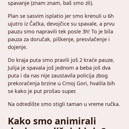
spavanje (znam znam, baš smo zli).
Plan se sasvim isplatio jer smo krenuli u 6h
ujutro iz Čačka, devojčice su spavale, a prvu
pauzu smo napravili tek posle 3h! To je bila
pauza za doručak, piškenje, presvlačenje i
dojenje.
Do kraja puta smo pravili još 2 kraće pauze,
Julija je spavala još jednom a beba još dva
puta i da nas nije zaustavila policija zbog
prekoračenja brzine u Crnoj Gori, hvalila bih
se kako je put prošao super.
Na odredište smo stigli taman u vreme ručka.
Kako smo animirali