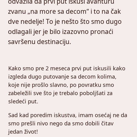
odvažila da prvi put iskusi avanturu
zvanu „na more sa decom“ i to na čak
dve nedelje! To je nešto što smo dugo
odlagali jer je bilo izazovno pronaći
savršenu destinaciju.
Kako smo pre 2 meseca prvi put iskusili kako
izgleda dugo putovanje sa decom kolima,
koje nije prošlo slavno, po povratku smo
zabeležili sve što je trebalo poboljšati za
sledeći put.
Sad kad poredim iskustva, imam osećaj ne da
smo prešli nivo nego da smo dobili čitav
jedan život!