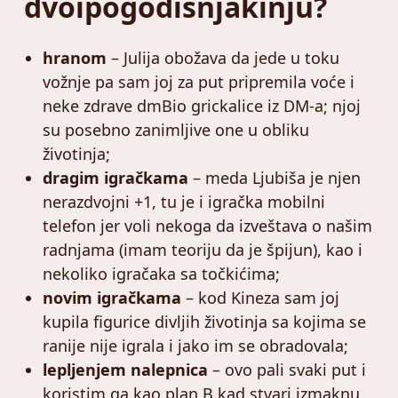
dvoipogodišnjakinju?
hranom
– Julija obožava da jede u toku
vožnje pa sam joj za put pripremila voće i
neke zdrave dmBio grickalice iz DM-a; njoj
su posebno zanimljive one u obliku
životinja;
dragim igračkama
– meda Ljubiša je njen
nerazdvojni +1, tu je i igračka mobilni
telefon jer voli nekoga da izveštava o našim
radnjama (imam teoriju da je špijun), kao i
nekoliko igračaka sa točkićima;
novim igračkama
– kod Kineza sam joj
kupila figurice divljih životinja sa kojima se
ranije nije igrala i jako im se obradovala;
lepljenjem nalepnica
– ovo pali svaki put i
koristim ga kao plan B kad stvari izmaknu