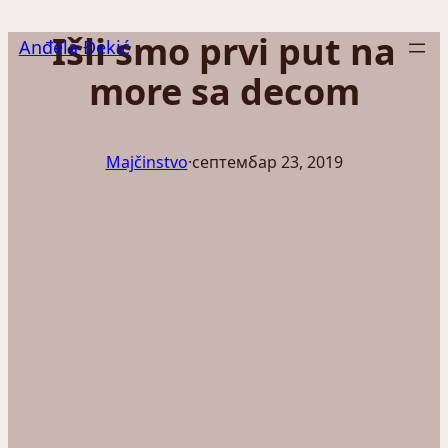
Скочи
Išli smo prvi put na
на
Anđela Đekić
садржај
more sa decom
Majčinstvo
·
септембар 23, 2019