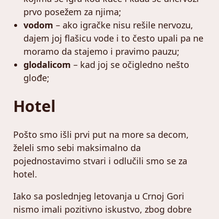
prvo posežem za njima;
vodom
– ako igračke nisu rešile nervozu,
dajem joj flašicu vode i to često upali pa ne
moramo da stajemo i pravimo pauzu;
glodalicom
– kad joj se očigledno nešto
glođe;
Hotel
Pošto smo išli prvi put na more sa decom,
želeli smo sebi maksimalno da
pojednostavimo stvari i odlučili smo se za
hotel.
Iako sa poslednjeg letovanja u Crnoj Gori
nismo imali pozitivno iskustvo, zbog dobre