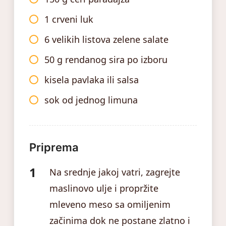
1 crveni luk
6 velikih listova zelene salate
50 g rendanog sira po izboru
kisela pavlaka ili salsa
sok od jednog limuna
Priprema
Na srednje jakoj vatri, zagrejte
maslinovo ulje i propržite
mleveno meso sa omiljenim
začinima dok ne postane zlatno i