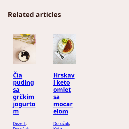
Related articles
Čia
Hrskav
puding
i keto
sa
omlet
grčkim
sa
jogurto
mocar
m
elom
Dezert
, 
Doručak
, 
Doručak
, 
Keto