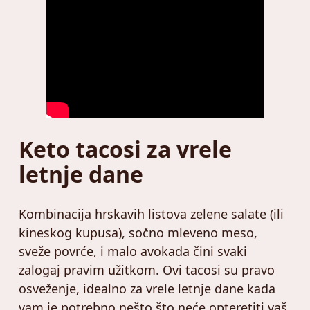
Keto tacosi za vrele
letnje dane
Kombinacija hrskavih listova zelene salate (ili
kineskog kupusa), sočno mleveno meso,
sveže povrće, i malo avokada čini svaki
zalogaj pravim užitkom. Ovi tacosi su pravo
osveženje, idealno za vrele letnje dane kada
vam je potrebno nešto što neće opteretiti vaš