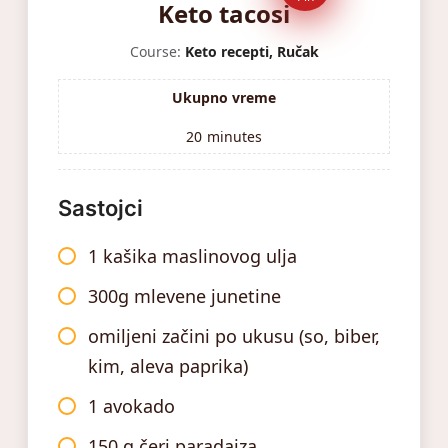
Keto tacosi
Course:
Keto recepti, Ručak
Ukupno vreme
20
minutes
Sastojci
1 kašika maslinovog ulja
300g mlevene junetine
omiljeni začini po ukusu (so, biber,
kim, aleva paprika)
1 avokado
150 g čeri paradajza