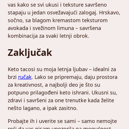
vas kako se svi ukusi i teksture savršeno
stapaju u jedan osvežavajući zalogaj. Hrskavo,
sočno, sa blagom kremastom teksturom
avokada i svežinom limuna – savršena
kombinacija za svaki letnji obrok.
Zaključak
Keto tacosi su moja letnja ljubav – idealni za
brzi
ručak
. Lako se pripremaju, daju prostora
za kreativnost, a najbolji deo je što su
potpuno prilagođeni keto ishrani. Ukusni su,
zdravi i savršeni za one trenutke kada želite
nešto lagano, a ipak zasitno.
Probajte ih i uverite se sami – samo nemojte
reći da vas nisam upozorila na mogućnost