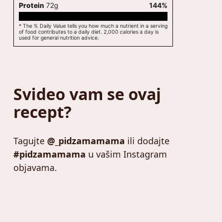
Protein
72
g
144
%
* The % Daily Value tells you how much a nutrient in a serving
of food contributes to a daily diet. 2,000 calories a day is
used for general nutrition advice.
Svideo vam se ovaj
recept?
Tagujte
@_pidzamamama
ili dodajte
#pidzamamama
u vašim Instagram
objavama.