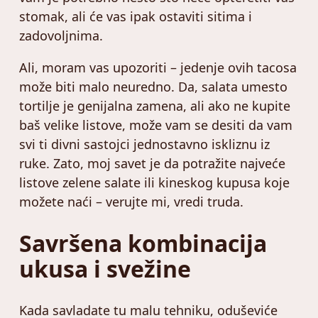
stomak, ali će vas ipak ostaviti sitima i
zadovoljnima.
Ali, moram vas upozoriti – jedenje ovih tacosa
može biti malo neuredno. Da, salata umesto
tortilje je genijalna zamena, ali ako ne kupite
baš velike listove, može vam se desiti da vam
svi ti divni sastojci jednostavno iskliznu iz
ruke. Zato, moj savet je da potražite najveće
listove zelene salate ili kineskog kupusa koje
možete naći – verujte mi, vredi truda.
Savršena kombinacija
ukusa i svežine
Kada savladate tu malu tehniku, oduševiće