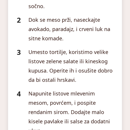
sočno.
Dok se meso prži, naseckajte
avokado, paradajz, i crveni luk na
sitne komade.
Umesto tortilje, koristimo velike
listove zelene salate ili kineskog
kupusa. Operite ih i osušite dobro
da bi ostali hrskavi.
Napunite listove mlevenim
mesom, povrćem, i pospite
rendanim sirom. Dodajte malo
kisele pavlake ili salse za dodatni