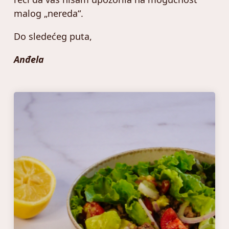
malog „nereda“.
Do sledećeg puta,
Anđela