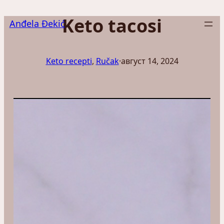
Скочи
Keto tacosi
на
Anđela Đekić
садржај
Keto recepti
, 
Ručak
·
август 14, 2024