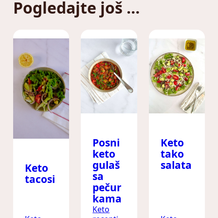
Pogledajte još …
Posni
Keto
keto
tako
gulaš
salata
Keto
sa
tacosi
pečur
kama
Keto