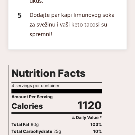
ukus.
Dodajte par kapi limunovog soka
za svežinu i vaši keto tacosi su
spremni!
Nutrition Facts
4 servings per container
Amount Per Serving
1120
Calories
% Daily Value *
Total Fat
80
g
103
%
Total Carbohydrate
25
g
10
%