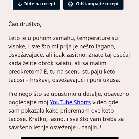
Idite na recept
Odštampajte recept
Ćao društvo,
Leto je u punom zamahu, temperature su
visoke, i sve što mi prija je nešto lagano,
osvežavajuće, ali ipak zasitno. Znate taj osećaj
kada želite obrok salatu, ali sa malim
preokretom? E, tu na scenu stupaju keto
tacosi – hrskavi, osvežavajući i puni ukusa.
Pre nego što se upustimo u detalje, obavezno
pogledajte moj
YouTube
Shorts
video gde
sam pokazala kako pripremam ove keto
tacose. Kratko, jasno, i sve što vam treba za
savršeno letnje osveženje u tanjiru!