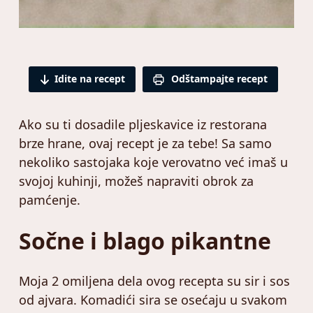
Idite na recept
Odštampajte recept
Ako su ti dosadile pljeskavice iz restorana
brze hrane, ovaj recept je za tebe! Sa samo
nekoliko sastojaka koje verovatno već imaš u
svojoj kuhinji, možeš napraviti obrok za
pamćenje.
Sočne i blago pikantne
Moja 2 omiljena dela ovog recepta su sir i sos
od ajvara. Komadići sira se osećaju u svakom