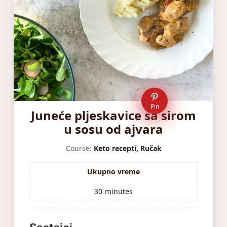
Pin
Juneće pljeskavice sa sirom
u sosu od ajvara
Course:
Keto recepti, Ručak
Ukupno vreme
30
minutes