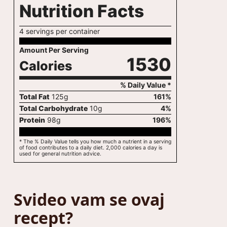
Nutrition Facts
4 servings per container
Amount Per Serving
1530
Calories
% Daily Value *
Total Fat
125
g
161
%
Total Carbohydrate
10
g
4
%
Protein
98
g
196
%
* The % Daily Value tells you how much a nutrient in a serving
of food contributes to a daily diet. 2,000 calories a day is
used for general nutrition advice.
Svideo vam se ovaj
recept?