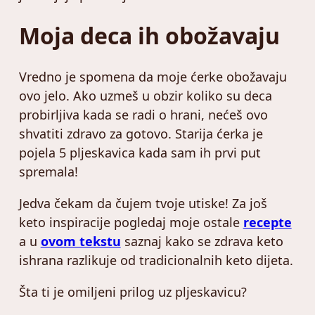
Moja deca ih obožavaju
Vredno je spomena da moje ćerke obožavaju
ovo jelo. Ako uzmeš u obzir koliko su deca
probirljiva kada se radi o hrani, nećeš ovo
shvatiti zdravo za gotovo. Starija ćerka je
pojela 5 pljeskavica kada sam ih prvi put
spremala!
Jedva čekam da čujem tvoje utiske! Za još
keto inspiracije pogledaj moje ostale
recepte
a u
ovom tekstu
saznaj kako se zdrava keto
ishrana razlikuje od tradicionalnih keto dijeta.
Šta ti je omiljeni prilog uz pljeskavicu?