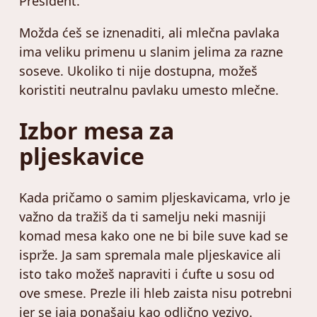
President.
Možda ćeš se iznenaditi, ali mlečna pavlaka
ima veliku primenu u slanim jelima za razne
soseve. Ukoliko ti nije dostupna, možeš
koristiti neutralnu pavlaku umesto mlečne.
Izbor mesa za
pljeskavice
Kada pričamo o samim pljeskavicama, vrlo je
važno da tražiš da ti samelju neki masniji
komad mesa kako one ne bi bile suve kad se
isprže. Ja sam spremala male pljeskavice ali
isto tako možeš napraviti i ćufte u sosu od
ove smese. Prezle ili hleb zaista nisu potrebni
jer se jaja ponašaju kao odlično vezivo.