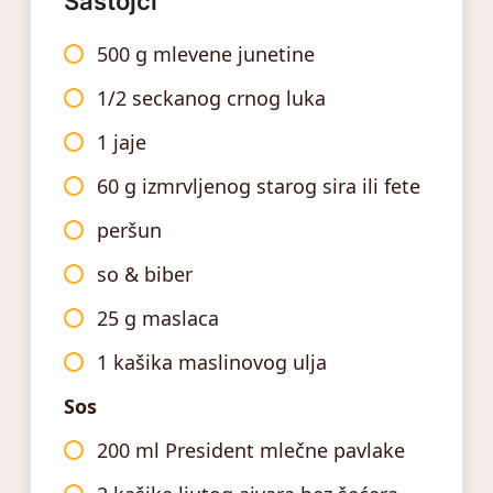
Sastojci
500 g mlevene junetine
1/2 seckanog crnog luka
1 jaje
60 g izmrvljenog starog sira ili fete
peršun
so & biber
25 g maslaca
1 kašika maslinovog ulja
Sos
200 ml President mlečne pavlake