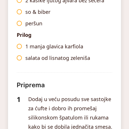
2 kašike ljutog ajvara bez šećera
so & biber
peršun
Prilog
1 manja glavica karfiola
salata od lisnatog zeleniša
Priprema
Dodaj u veću posudu sve sastojke
za ćufte i dobro ih promešaj
silikonskom špatulom ili rukama
kako bi se dobila jednačita smesa.