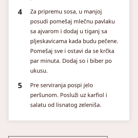
Za pripremu sosa, u manjoj
posudi pomešaj mlečnu pavlaku
sa ajvarom i dodaj u tiganj sa
pljeskavicama kada budu pečene.
Pomešaj sve i ostavi da se krčka
par minuta. Dodaj so i biber po
ukusu.
Pre serviranja pospi jelo
peršunom. Posluži uz karfiol i
salatu od lisnatog zeleniša.