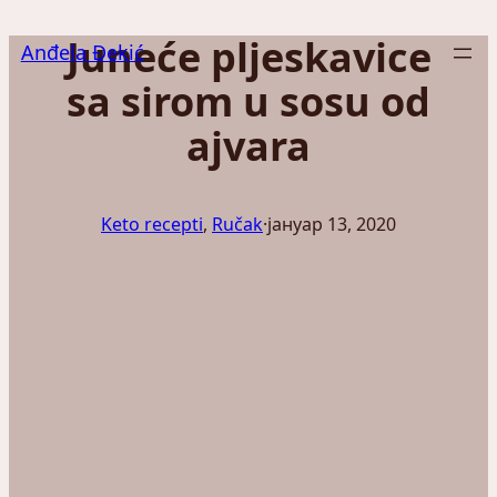
Скочи
Juneće pljeskavice
на
Anđela Đekić
садржај
sa sirom u sosu od
ajvara
Keto recepti
, 
Ručak
·
јануар 13, 2020