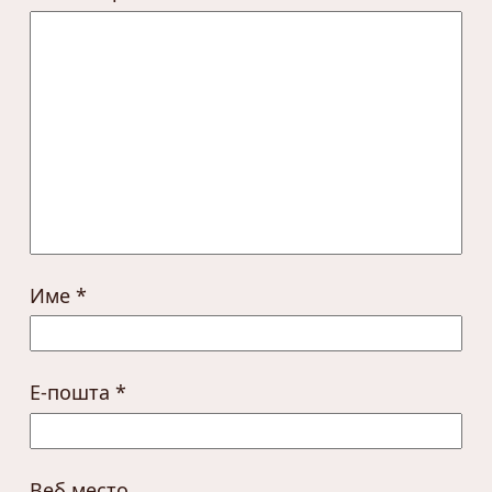
Име
*
Е-пошта
*
Веб место