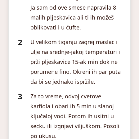
Ja sam od ove smese napravila 8
malih pljeskavica ali ti ih možeš
oblikovati i u ćufte.
U velikom tiganju zagrej maslac i
ulje na srednje-jakoj temperaturi i
prži pljeskavice 15-ak min dok ne
porumene fino. Okreni ih par puta
da bi se jednako ispržile.
Za to vreme, odvoj cvetove
karfiola i obari ih 5 min u slanoj
ključaloj vodi. Potom ih usitni u
secku ili izgnjavi viljuškom. Posoli
po ukusu.