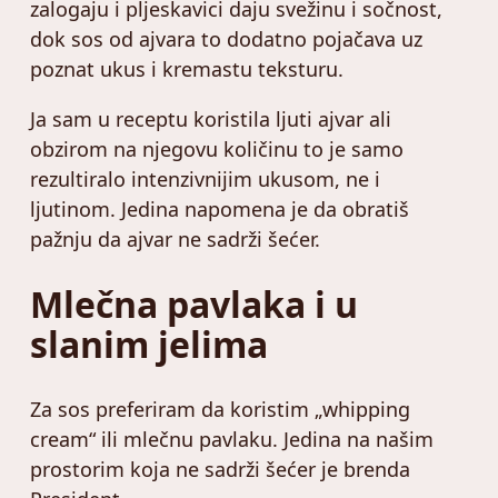
zalogaju i pljeskavici daju svežinu i sočnost,
dok sos od ajvara to dodatno pojačava uz
poznat ukus i kremastu teksturu.
Ja sam u receptu koristila ljuti ajvar ali
obzirom na njegovu količinu to je samo
rezultiralo intenzivnijim ukusom, ne i
ljutinom. Jedina napomena je da obratiš
pažnju da ajvar ne sadrži šećer.
Mlečna pavlaka i u
slanim jelima
Za sos preferiram da koristim „whipping
cream“ ili mlečnu pavlaku. Jedina na našim
prostorim koja ne sadrži šećer je brenda