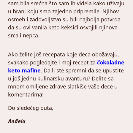
sam bila srećna što sam ih videla kako uživaju
u hrani koju smo zajedno pripremile. Njihov
osmeh i zadovoljstvo su bili najbolja potvrda
da su ovi vanila keto keksići osvojili njihova
srca i nepca.
Ako želite još recepata koje deca obožavaju,
svakako pogledajte i moj recept za
čokoladne
keto mafine
. Da li ste spremni da se upustite
u još jednu kulinarsku avanturu? Delite sa
mnom omiljene zdrave slatkiše vaše dece u
komentarima!
Do sledećeg puta,
Anđela