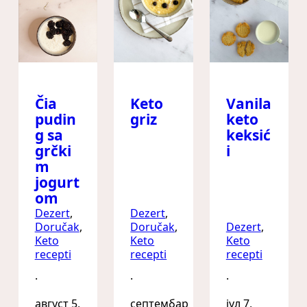
Čia
Keto
Vanila
pudin
griz
keto
g sa
keksić
grčki
i
m
jogurt
om
Dezert
, 
Dezert
, 
Doručak
, 
Doručak
, 
Dezert
, 
Keto
Keto
Keto
recepti
recepti
recepti
·
·
·
август 5,
септембар
јул 7,