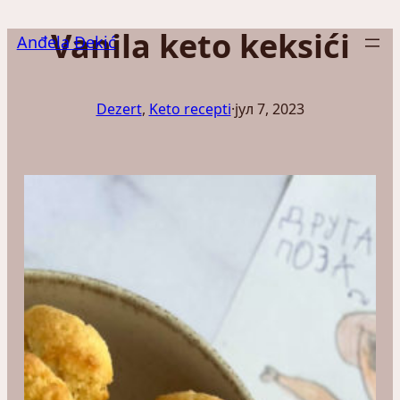
Скочи
Vanila keto keksići
на
Anđela Đekić
садржај
Dezert
, 
Keto recepti
·
јул 7, 2023