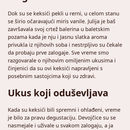
Dok su se keksići pekli u rerni, u celom stanu
se širio očaravajući miris vanile. Julija je baš
završavala svoj crtež balerina u baletskim
pozama kada je nju i Jasnu slatka aroma
privukla iz njihovih soba i nestrpljivo su čekale
da probaju prve zalogaje. Sve vreme smo
razgovarale o njihovim omiljenim ukusima i
činjenici da su ovi keksići napravljeni s
posebnim sastojcima koji su zdravi.
Ukus koji oduševljava
Kada su keksići bili spremni i ohlađeni, vreme
je bilo za pravu degustaciju. Devojčice su se
nasmejale i uživale u svakom zalogaju, a ja