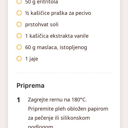
50 g eritritola
½ kašičice praška za pecivo
prstohvat soli
1 kašičica ekstrakta vanile
60 g maslaca, istopljenog
1 jaje
Priprema
Zagrejte rernu na 180°C.
Pripremite pleh obložen papirom
za pečenje ili silikonskom
podlogom.