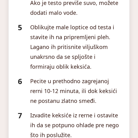
Ako je testo previše suvo, možete
dodati malo vode.
Oblikujte male loptice od testa i
stavite ih na pripremljeni pleh.
Lagano ih pritisnite viljuškom
unakrsno da se spljošte i
formiraju oblik keksića.
Pecite u prethodno zagrejanoj
rerni 10-12 minuta, ili dok keksići
ne postanu zlatno smeđi.
Izvadite keksiće iz rerne i ostavite
ih da se potpuno ohlade pre nego
što ih poslužite.