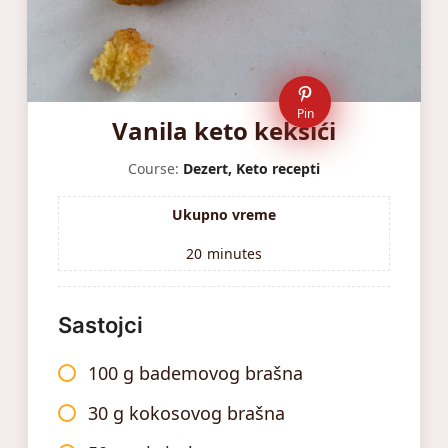
Pin
Vanila keto keksići
Course:
Dezert, Keto recepti
Ukupno vreme
20
minutes
Sastojci
100 g bademovog brašna
30 g kokosovog brašna