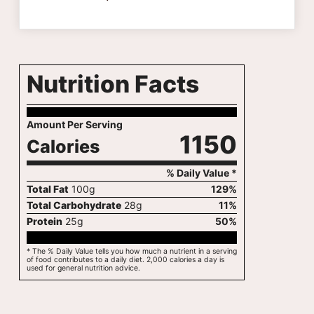
Nutrition Facts
Amount Per Serving
1150
Calories
% Daily Value *
Total Fat
100
g
129
%
Total Carbohydrate
28
g
11
%
Protein
25
g
50
%
* The % Daily Value tells you how much a nutrient in a serving
of food contributes to a daily diet. 2,000 calories a day is
used for general nutrition advice.