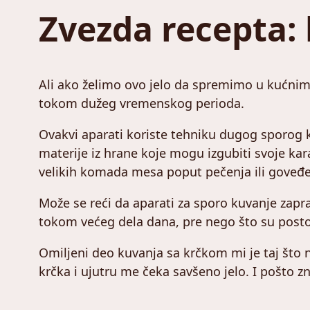
Zvezda recepta:
Ali ako želimo ovo jelo da spremimo u kućni
tokom dužeg vremenskog perioda.
Ovakvi aparati koriste tehniku dugog sporog k
materije iz hrane koje mogu izgubiti svoje ka
velikih komada mesa poput pečenja ili goveđe
Može se reći da aparati za sporo kuvanje zapr
tokom većeg dela dana, pre nego što su postoja
Omiljeni deo kuvanja sa krčkom mi je taj što
krčka i ujutru me čeka savšeno jelo. I pošto z