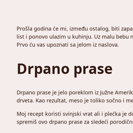
Prošla godina će mi, između ostalog, biti za
list i ponovo ulazim u kuhinju. Uz malu bebu n
Prvo ću vas upoznati sa jelom iz naslova.
Drpano prase
Drpano prase je jelo poreklom iz Južne Amerike
drveta. Kao rezultat, meso je toliko sočno i 
Moj recept koristi svinjski vrat ali i plećka je
spremiš ovo drpano prase za sledeći porodičn