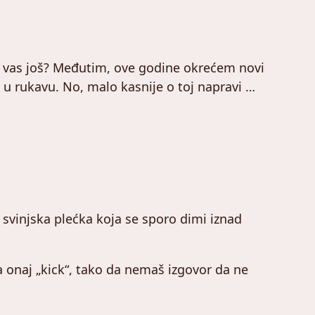
i vas još? Međutim, ove godine okrećem novi
a u rukavu. No, malo kasnije o toj napravi …
 svinjska plećka koja se sporo dimi iznad
 za onaj „kick“, tako da nemaš izgovor da ne