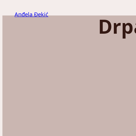
Скочи
на
Anđela Đekić
Drp
садржај