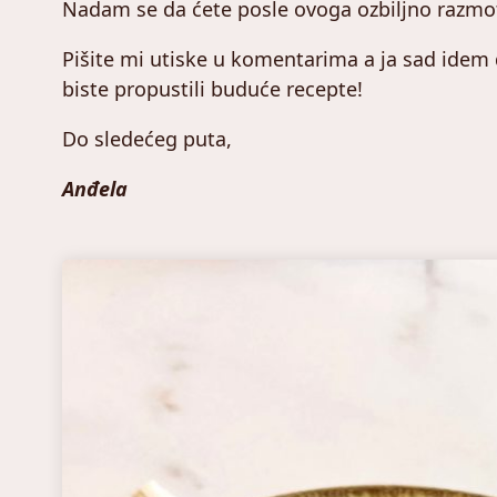
Nadam se da ćete posle ovoga ozbiljno razmotr
Pišite mi utiske u komentarima a ja sad idem 
biste propustili buduće recepte!
Do sledećeg puta,
Anđela