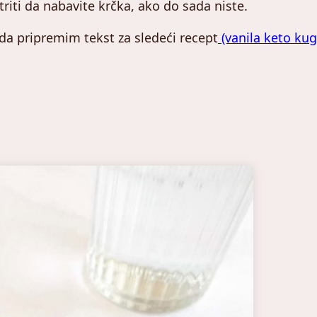
iti da nabavite krčka, ako do sada niste.
da pripremim tekst za sledeći recept
(vanila keto kug