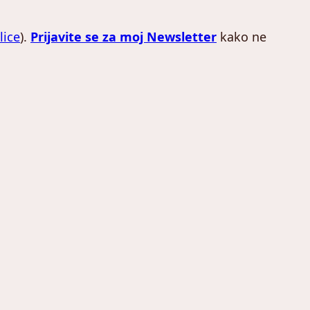
lice
).
Prijavite se za moj Newsletter
kako ne