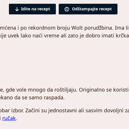
Idite na recept
Odštampajte recept
pamćena i po rekordnom broju Wolt porudžbina. Ima l
ije uvek lako naći vreme ali zato je dobro imati krčk
, gde vole mnogo da roštiljaju. Originalno se koristi
mekano da se samo raspada.
 dobar izbor. Začini su jednostavni ali sasvim dovoljni
i
ručak
.