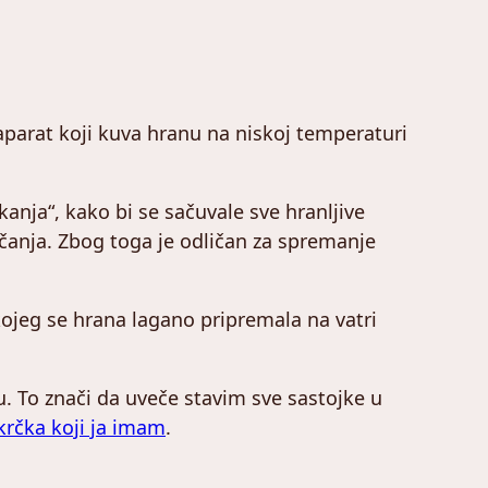
i aparat koji kuva hranu na niskoj temperaturi
anja“, kako bi se sačuvale sve hranljive
učanja. Zbog toga je odličan za spremanje
kojeg se hrana lagano pripremala na vatri
. To znači da uveče stavim sve sastojke u
rčka koji ja imam
.