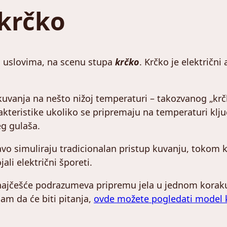
 krčko
m uslovima, na scenu stupa
krčko
. Krčko je električn
uvanja na nešto nižoj temperaturi – takozvanog „krčk
rakteristike ukoliko se pripremaju na temperaturi klj
g gulaša.
avo simuliraju tradicionalan pristup kuvanju, tokom 
li električni šporeti.
 najčešće podrazumeva pripremu jela u jednom koraku
nam da će biti pitanja,
ovde možete pogledati model k