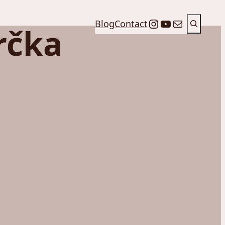
Претрага
Instagram
YouTube
Mail
Blog
Contact
rčka