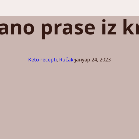
ano prase iz k
Keto recepti
, 
Ručak
·
јануар 24, 2023