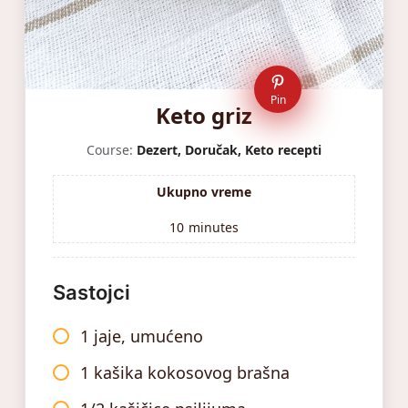
Pin
Keto griz
Course:
Dezert, Doručak, Keto recepti
Ukupno vreme
10
minutes
Sastojci
1 jaje, umućeno
1 kašika kokosovog brašna