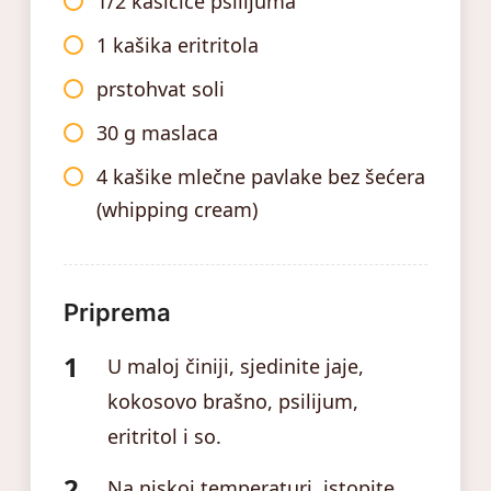
1/2 kašičice psilijuma
1 kašika eritritola
prstohvat soli
30 g maslaca
4 kašike mlečne pavlake bez šećera
(whipping cream)
Priprema
U maloj činiji, sjedinite jaje,
kokosovo brašno, psilijum,
eritritol i so.
Na niskoj temperaturi, istopite