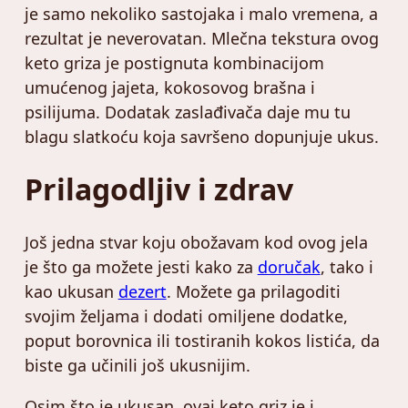
je samo nekoliko sastojaka i malo vremena, a
rezultat je neverovatan. Mlečna tekstura ovog
keto griza je postignuta kombinacijom
umućenog jajeta, kokosovog brašna i
psilijuma. Dodatak zaslađivača daje mu tu
blagu slatkoću koja savršeno dopunjuje ukus.
Prilagodljiv i zdrav
Još jedna stvar koju obožavam kod ovog jela
je što ga možete jesti kako za
doručak
, tako i
kao ukusan
dezert
. Možete ga prilagoditi
svojim željama i dodati omiljene dodatke,
poput borovnica ili tostiranih kokos listića, da
biste ga učinili još ukusnijim.
Osim što je ukusan, ovaj keto griz je i