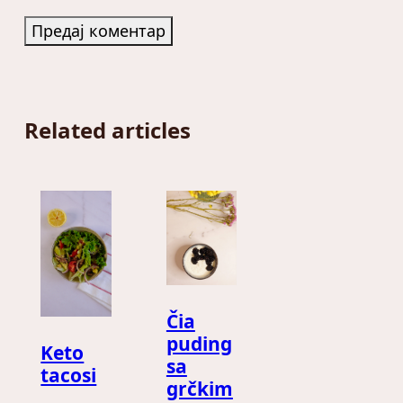
Related articles
Čia
puding
Keto
sa
tacosi
grčkim