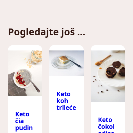
Pogledajte još …
Keto
koh
trileće
Keto
Keto
čia
čokol
pudin