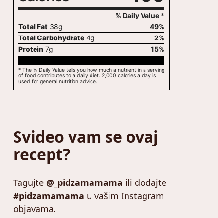
% Daily Value *
Total Fat
38
g
49
%
Total Carbohydrate
4
g
2
%
Protein
7
g
15
%
* The % Daily Value tells you how much a nutrient in a serving
of food contributes to a daily diet. 2,000 calories a day is
used for general nutrition advice.
Svideo vam se ovaj
recept?
Tagujte
@_pidzamamama
ili dodajte
#pidzamamama
u vašim Instagram
objavama.