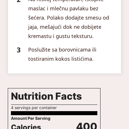
maslac i mlečnu pavlaku bez
šećera. Polako dodajte smesu od
jaja, mešajući dok ne dobijete
kremastu i gustu teksturu.
Poslužite sa borovnicama ili
tostiranim kokos listićima.
Nutrition Facts
4 servings per container
Amount Per Serving
400
Calories