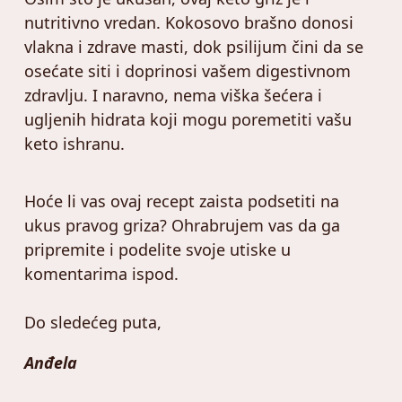
nutritivno vredan. Kokosovo brašno donosi
vlakna i zdrave masti, dok psilijum čini da se
osećate siti i doprinosi vašem digestivnom
zdravlju. I naravno, nema viška šećera i
ugljenih hidrata koji mogu poremetiti vašu
keto ishranu.
Hoće li vas ovaj recept zaista podsetiti na
ukus pravog griza? Ohrabrujem vas da ga
pripremite i podelite svoje utiske u
komentarima ispod.
Do sledećeg puta,
Anđela