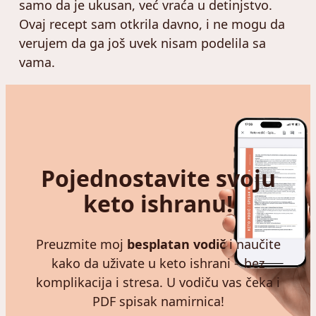
samo da je ukusan, već vraća u detinjstvo.
Ovaj recept sam otkrila davno, i ne mogu da
verujem da ga još uvek nisam podelila sa
vama.
Pojednostavite svoju
keto ishranu!
Preuzmite moj
besplatan vodič
i naučite
kako da uživate u keto ishrani – bez
komplikacija i stresa. U vodiču vas čeka i
PDF spisak namirnica!