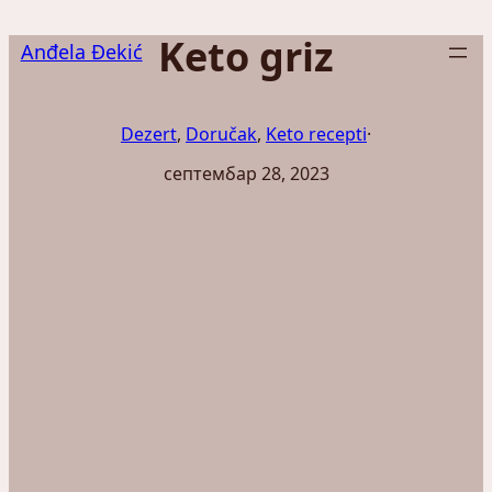
Скочи
Keto griz
на
Anđela Đekić
садржај
Dezert
, 
Doručak
, 
Keto recepti
·
септембар 28, 2023