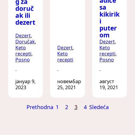
adice
g za
sa
doruč
kikirik
ak ili
i
dezert
puter
om
Dezert
, 
Doručak
, 
Dezert
, 
Keto
Dezert
, 
Keto
recepti
, 
Keto
recepti
, 
Posno
recepti
Posno
·
·
·
јануар 9,
новембар
август
2023
25, 2021
19, 2021
Prethodna
1
2
3
4
Sledeća