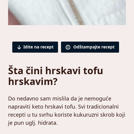
Idite na recept
Odštampajte recept
Šta čini hrskavi tofu
hrskavim?
Do nedavno sam mislila da je nemoguće
napraviti keto hrskavi tofu. Svi tradicionalni
recepti u tu svrhu koriste kukuruzni skrob koji
je pun uglj. hidrata.