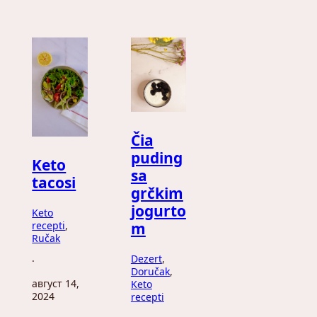
Čia
puding
Keto
sa
tacosi
grčkim
jogurto
Keto
recepti
, 
m
Ručak
Dezert
, 
·
Doručak
, 
август 14,
Keto
2024
recepti