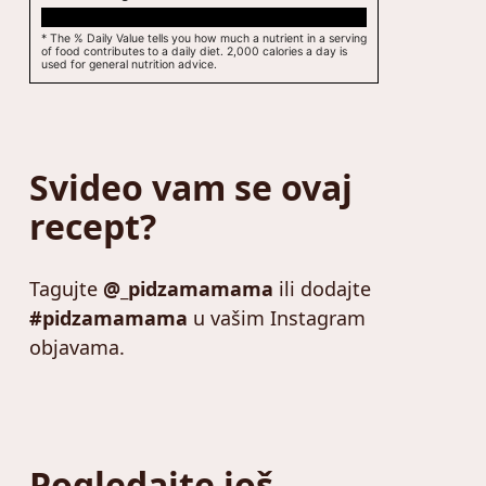
* The % Daily Value tells you how much a nutrient in a serving
of food contributes to a daily diet. 2,000 calories a day is
used for general nutrition advice.
Svideo vam se ovaj
recept?
Tagujte
@_pidzamamama
ili dodajte
#pidzamamama
u vašim Instagram
objavama.
Pogledajte još …