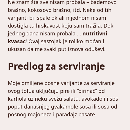
Ne znam šta sve nisam probala – bademovo
brašno, kokosovo brašno, itd. Neke od tih
varijanti bi ispale ok ali nijednom nisam
dostigla tu hrskavost koju sam tražila. Dok
jednog dana nisam probala …
nutritivni
kvasac
! Ovaj sastojak je toliko moćan i
ukusan da me svaki put iznova oduševi.
Predlog za serviranje
Moje omiljene posne varijante za serviranje
ovog tofua uključuju pire ili “pirinač” od
karfiola uz neku svežu salatu, avokado ili sos
poput današnjeg gvakamole sosa ili sosa od
posnog majoneza i paradajz pasate.