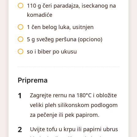
110 g čeri paradajza, iseckanog na
komadiće
1 čen belog luka, usitnjen
5 g svežeg peršuna (opciono)
so i biber po ukusu
Priprema
Zagrejte rernu na 180°C i obložite
veliki pleh silikonskom podlogom
za pečenje ili pek papirom.
Uvijte tofu u krpu ili papirni ubrus