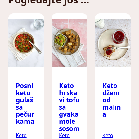
Posni
Keto
Keto
keto
hrska
džem
gulaš
vi tofu
od
sa
sa
malin
pečur
gvaka
a
kama
mole
sosom
Keto
Keto
Keto