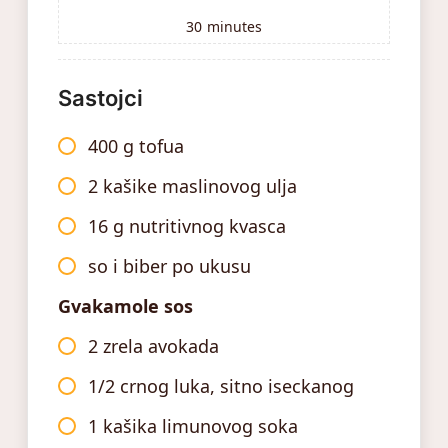
30
minutes
Sastojci
400 g tofua
2 kašike maslinovog ulja
16 g nutritivnog kvasca
so i biber po ukusu
Gvakamole sos
2 zrela avokada
1/2 crnog luka, sitno iseckanog
1 kašika limunovog soka