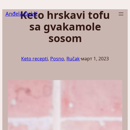
Скочи
Keto hrskavi tofu
на
Anđela Đekić
садржај
sa gvakamole
sosom
Keto recepti
, 
Posno
, 
Ručak
·
март 1, 2023