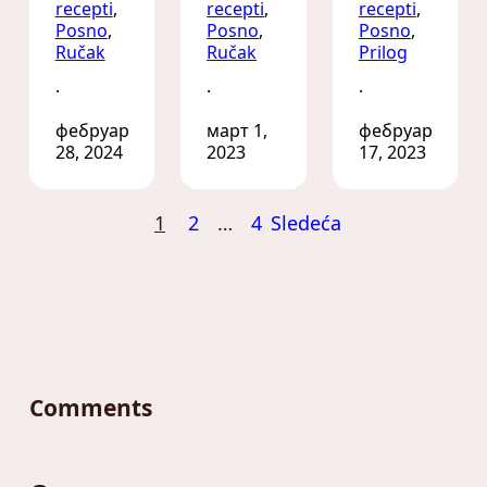
recepti
, 
recepti
, 
recepti
, 
Posno
, 
Posno
, 
Posno
, 
Ručak
Ručak
Prilog
·
·
·
фебруар
март 1,
фебруар
28, 2024
2023
17, 2023
1
2
…
4
Sledeća
Comments