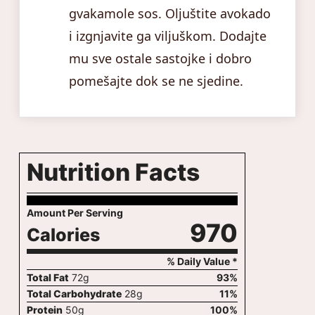
gvakamole sos. Oljuštite avokado
i izgnjavite ga viljuškom. Dodajte
mu sve ostale sastojke i dobro
pomešajte dok se ne sjedine.
Nutrition Facts
Amount Per Serving
970
Calories
% Daily Value *
Total Fat
72
g
93
%
Total Carbohydrate
28
g
11
%
Protein
50
g
100
%