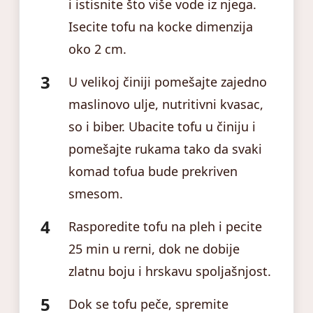
i istisnite što više vode iz njega.
Isecite tofu na kocke dimenzija
oko 2 cm.
U velikoj činiji pomešajte zajedno
maslinovo ulje, nutritivni kvasac,
so i biber. Ubacite tofu u činiju i
pomešajte rukama tako da svaki
komad tofua bude prekriven
smesom.
Rasporedite tofu na pleh i pecite
25 min u rerni, dok ne dobije
zlatnu boju i hrskavu spoljašnjost.
Dok se tofu peče, spremite