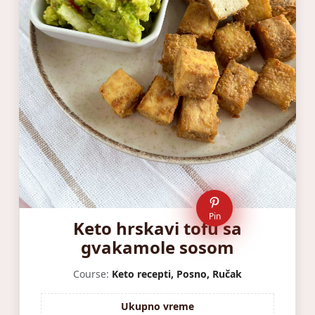
Pin
Keto hrskavi tofu sa
gvakamole sosom
Course:
Keto recepti, Posno, Ručak
Ukupno vreme