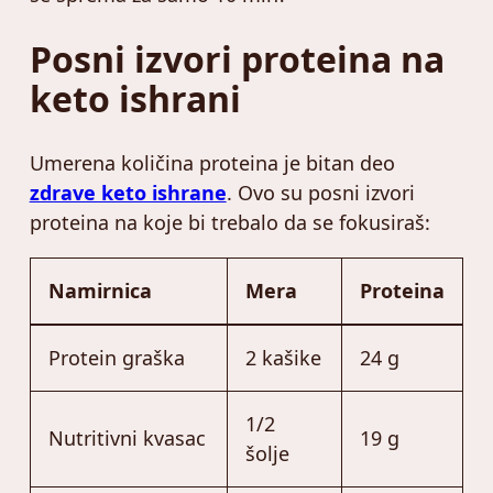
Posni izvori proteina na
keto ishrani
Umerena količina proteina je bitan deo
zdrave keto ishrane
. Ovo su posni izvori
proteina na koje bi trebalo da se fokusiraš:
Namirnica
Mera
Proteina
Protein graška
2 kašike
24 g
1/2
Nutritivni kvasac
19 g
šolje