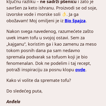
ključnu razliku –
ne sadrži pšenicu
i zato je
savršen za keto ishranu. Proizvodi se od soje,
izvorske vode i morske soli
. Ja ga
obožavam! Moj omiljeni je iz
Bio špajza
.
Nakon svega navedenog, razumećete zašto
uvek imam tofu u svojoj ostavi. Sem za
„kajganu“, koristim ga i kao zamenu za meso
tokom posnih dana pa sam nedavno
spremala podvarak sa tofuom koji je bio
fenomenalan. Dok ne podelim i taj recept,
potraži inspiraciju za posnu klopu
ovde
.
Kako vi volite da spremate tofu?
Do sledećeg puta,
Anđela