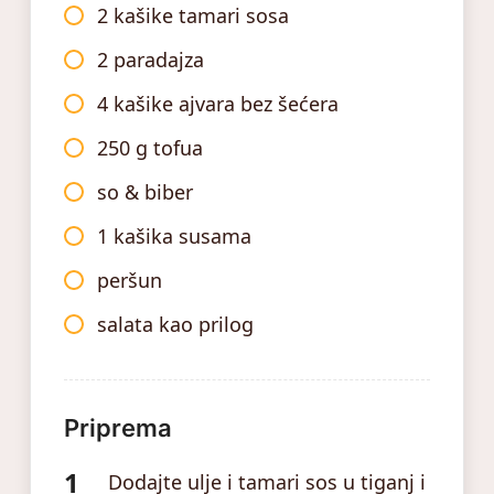
2 kašike tamari sosa
2 paradajza
4 kašike ajvara bez šećera
250 g tofua
so & biber
1 kašika susama
peršun
salata kao prilog
Priprema
Dodajte ulje i tamari sos u tiganj i