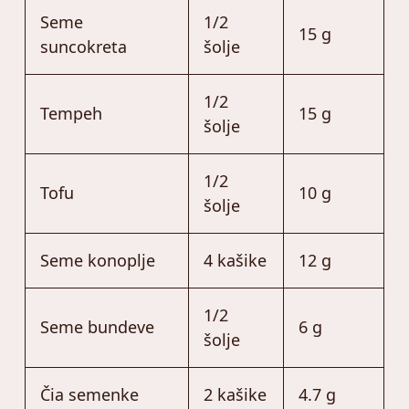
Seme
1/2
15 g
suncokreta
šolje
1/2
Tempeh
15 g
šolje
1/2
Tofu
10 g
šolje
Seme konoplje
4 kašike
12 g
1/2
Seme bundeve
6 g
šolje
Čia semenke
2 kašike
4.7 g