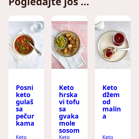
Pogledajte još …
Posni
Keto
Keto
keto
hrska
džem
gulaš
vi tofu
od
sa
sa
malin
pečur
gvaka
a
kama
mole
sosom
Keto
Keto
Keto