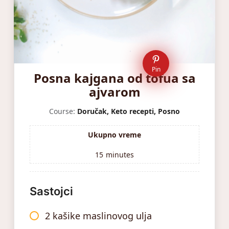
Pin
Posna kajgana od tofua sa
ajvarom
Course:
Doručak, Keto recepti, Posno
Ukupno vreme
15
minutes
Sastojci
2 kašike maslinovog ulja