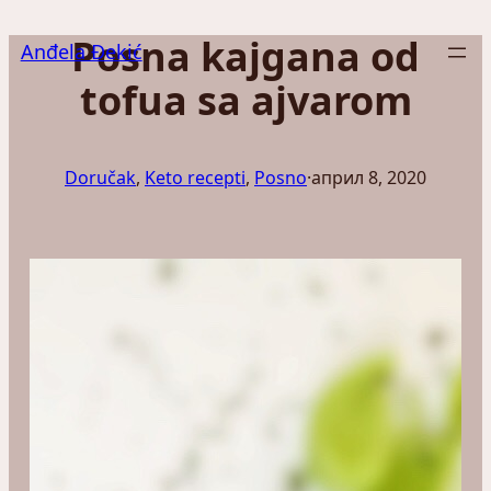
Скочи
Posna kajgana od
на
Anđela Đekić
садржај
tofua sa ajvarom
Doručak
, 
Keto recepti
, 
Posno
·
април 8, 2020