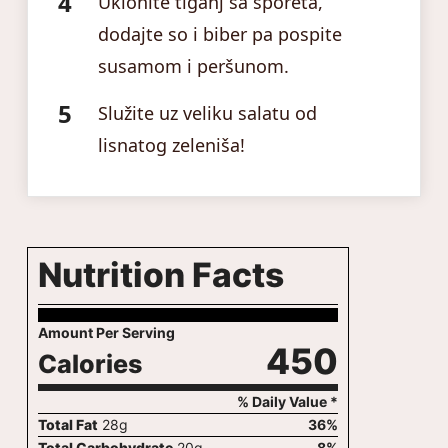
Uklonite tiganj sa šporeta,
dodajte so i biber pa pospite
susamom i peršunom.
Služite uz veliku salatu od
lisnatog zeleniša!
Nutrition Facts
Amount Per Serving
450
Calories
% Daily Value *
Total Fat
28
g
36
%
Total Carbohydrate
20
g
8
%