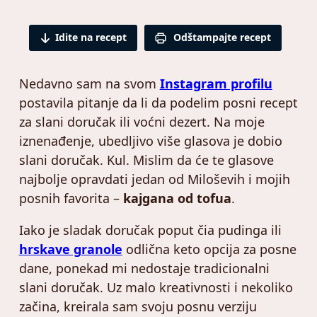
Idite na recept
Odštampajte recept
Nedavno sam na svom
Instagram profilu
postavila pitanje da li da podelim posni recept
za slani doručak ili voćni dezert. Na moje
iznenađenje, ubedljivo više glasova je dobio
slani doručak. Kul. Mislim da će te glasove
najbolje opravdati jedan od Miloševih i mojih
posnih favorita –
kajgana od tofua
.
Iako je sladak doručak poput čia pudinga ili
hrskave granole
odlična keto opcija za posne
dane, ponekad mi nedostaje tradicionalni
slani doručak. Uz malo kreativnosti i nekoliko
začina, kreirala sam svoju posnu verziju