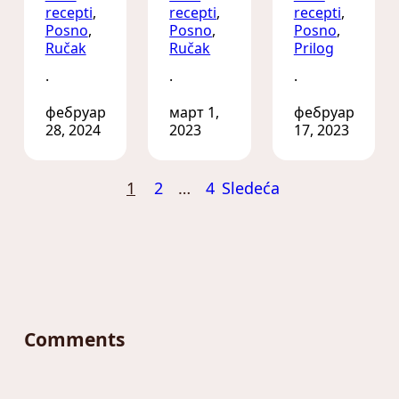
recepti
, 
recepti
, 
recepti
, 
Posno
, 
Posno
, 
Posno
, 
Ručak
Ručak
Prilog
·
·
·
фебруар
март 1,
фебруар
28, 2024
2023
17, 2023
1
2
…
4
Sledeća
Comments