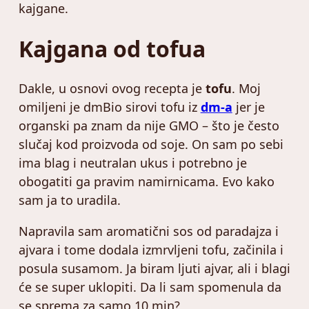
kajgane.
Kajgana od tofua
Dakle, u osnovi ovog recepta je
tofu
. Moj
omiljeni je dmBio sirovi tofu iz
dm-a
jer je
organski pa znam da nije GMO – što je često
slučaj kod proizvoda od soje. On sam po sebi
ima blag i neutralan ukus i potrebno je
obogatiti ga pravim namirnicama. Evo kako
sam ja to uradila.
Napravila sam aromatični sos od paradajza i
ajvara i tome dodala izmrvljeni tofu, začinila i
posula susamom. Ja biram ljuti ajvar, ali i blagi
će se super uklopiti. Da li sam spomenula da
se sprema za samo 10 min?