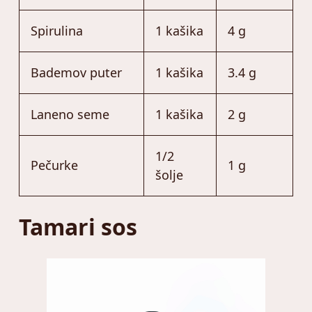
Spirulina
1 kašika
4 g
Bademov puter
1 kašika
3.4 g
Laneno seme
1 kašika
2 g
1/2
Pečurke
1 g
šolje
Tamari sos