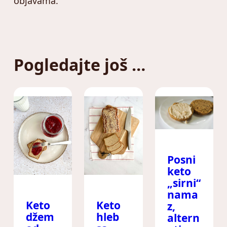
objavama.
Pogledajte još …
Posni
keto
„sirni“
nama
Keto
Keto
z,
džem
hleb
altern