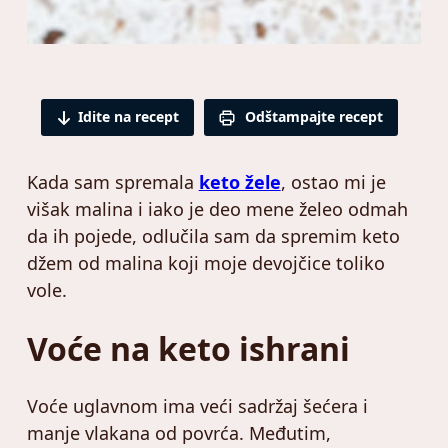
Idite na recept
Odštampajte recept
Kada sam spremala
keto žele
, ostao mi je
višak malina i iako je deo mene želeo odmah
da ih pojede, odlučila sam da spremim keto
džem od malina koji moje devojčice toliko
vole.
Voće na keto ishrani
Voće uglavnom ima veći sadržaj šećera i
manje vlakana od povrća. Međutim,