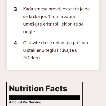
Kada smesa provri, ostavite je da
se krčka još 1 min a zatim
umešajte eritritol i sklonite sa
ringle.
Ostavite da se ohladi pa prespite
u staklenu teglu i čuvajte u
frižideru.
Nutrition Facts
Amount Per Serving