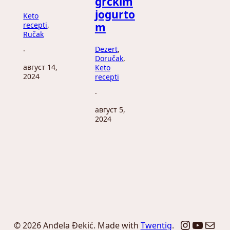
grčkim
jogurto
Keto
recepti
, 
m
Ručak
Dezert
, 
·
Doručak
, 
август 14,
Keto
2024
recepti
·
август 5,
2024
Instagr
YouTu
Mail
© 2026 Anđela Đekić. Made with
Twentig
.