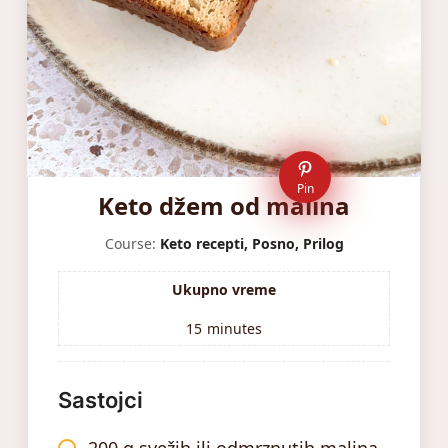
Pin
Keto džem od malina
Course:
Keto recepti, Posno, Prilog
Ukupno vreme
15
minutes
Sastojci
200 g svežih ili odmrznutih malina