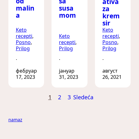
od
sa
ativa
malin
susa
za
a
mom
krem
sir
Keto
Keto
recepti
, 
Keto
recepti
, 
Posno
, 
recepti
, 
Posno
, 
Prilog
Prilog
Prilog
·
·
·
фебруар
јануар
август
17, 2023
31, 2023
26, 2021
1
2
3
Sledeća
namaz