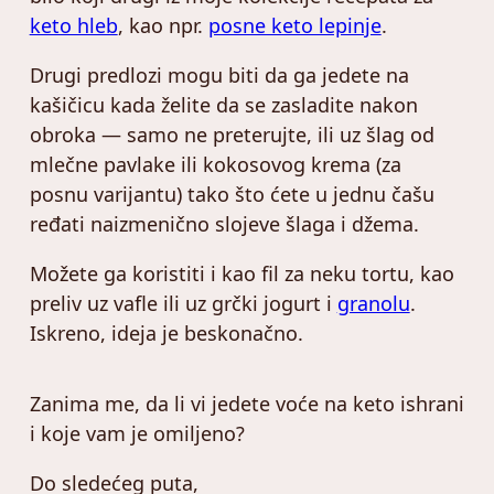
keto hleb
, kao npr.
posne keto lepinje
.
Drugi predlozi mogu biti da ga jedete na
kašičicu kada želite da se zasladite nakon
obroka — samo ne preterujte, ili uz šlag od
mlečne pavlake ili kokosovog krema (za
posnu varijantu) tako što ćete u jednu čašu
ređati naizmenično slojeve šlaga i džema.
Možete ga koristiti i kao fil za neku tortu, kao
preliv uz vafle ili uz grčki jogurt i
granolu
.
Iskreno, ideja je beskonačno.
Zanima me, da li vi jedete voće na keto ishrani
i koje vam je omiljeno?
Do sledećeg puta,