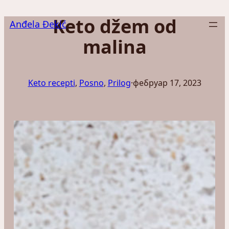
Скочи
Keto džem od
на
Anđela Đekić
садржај
malina
Keto recepti
, 
Posno
, 
Prilog
·
фебруар 17, 2023