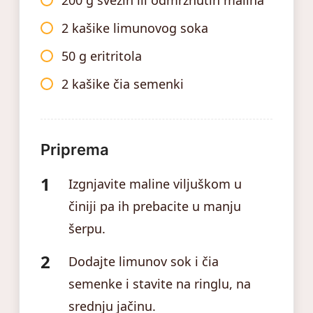
2 kašike limunovog soka
50 g eritritola
2 kašike čia semenki
Priprema
Izgnjavite maline viljuškom u
činiji pa ih prebacite u manju
šerpu.
Dodajte limunov sok i čia
semenke i stavite na ringlu, na
srednju jačinu.