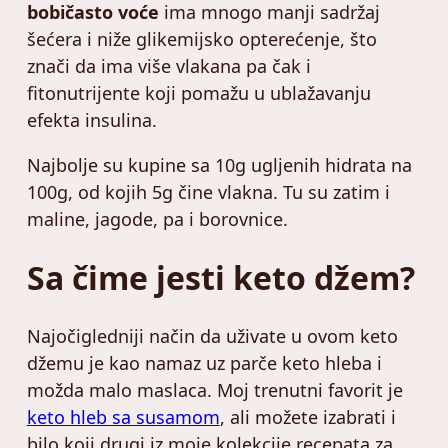
bobičasto voće
ima mnogo manji sadržaj
šećera i niže glikemijsko opterećenje, što
znači da ima više vlakana pa čak i
fitonutrijente koji pomažu u ublažavanju
efekta insulina.
Najbolje su kupine sa 10g ugljenih hidrata na
100g, od kojih 5g čine vlakna. Tu su zatim i
maline, jagode, pa i borovnice.
Sa čime jesti keto džem?
Najočigledniji način da uživate u ovom keto
džemu je kao namaz uz parče keto hleba i
možda malo maslaca. Moj trenutni favorit je
keto hleb sa susamom
, ali možete izabrati i
bilo koji drugi iz moje kolekcije recepata za