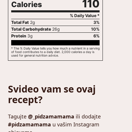
110
Calories
% Daily Value *
Total Fat
2
g
3
%
Total Carbohydrate
26
g
10
%
Protein
3
g
6
%
* The % Daily Value tells you how much a nutrient in a serving
of food contributes to a daily diet. 2,000 calories a day is
used for general nutrition advice.
Svideo vam se ovaj
recept?
Tagujte
@_pidzamamama
ili dodajte
#pidzamamama
u vašim Instagram