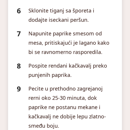
Sklonite tiganj sa šporeta i
dodajte iseckani peršun.
Napunite paprike smesom od
mesa, pritiskajući je lagano kako
bi se ravnomerno rasporedila.
Pospite rendani kačkavalj preko
punjenih paprika.
Pecite u prethodno zagrejanoj
rerni oko 25-30 minuta, dok
paprike ne postanu mekane i
kačkavalj ne dobije lepu zlatno-
smeđu boju.