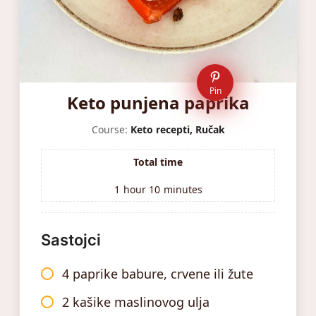
Pin
Keto punjena paprika
Course:
Keto recepti, Ručak
Total time
1
hour
10
minutes
Sastojci
4 paprike babure, crvene ili žute
2 kašike maslinovog ulja