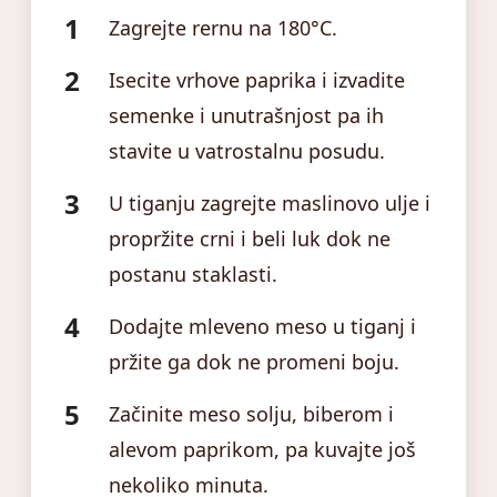
Zagrejte rernu na 180°C.
Isecite vrhove paprika i izvadite
semenke i unutrašnjost pa ih
stavite u vatrostalnu posudu.
U tiganju zagrejte maslinovo ulje i
propržite crni i beli luk dok ne
postanu staklasti.
Dodajte mleveno meso u tiganj i
pržite ga dok ne promeni boju.
Začinite meso solju, biberom i
alevom paprikom, pa kuvajte još
nekoliko minuta.