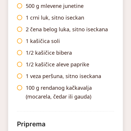
500 g mlevene junetine
1 crni luk, sitno iseckan
2 čena belog luka, sitno iseckana
1 kašičica soli
1/2 kašičice bibera
1/2 kašičice aleve paprike
1 veza peršuna, sitno iseckana
100 g rendanog kačkavalja
(mocarela, čedar ili gauda)
Priprema