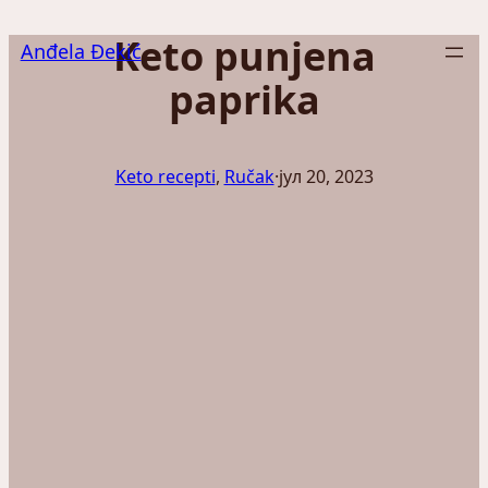
Скочи
Keto punjena
на
Anđela Đekić
садржај
paprika
Keto recepti
, 
Ručak
·
јул 20, 2023