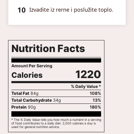
Izvadite iz rerne i poslužite toplo.
Nutrition Facts
Amount Per Serving
1220
Calories
% Daily Value *
Total Fat
84
g
108
%
Total Carbohydrate
34
g
13
%
Protein
90
g
180
%
* The % Daily Value tells you how much a nutrient in a serving
of food contributes to a daily diet. 2,000 calories a day is
used for general nutrition advice.