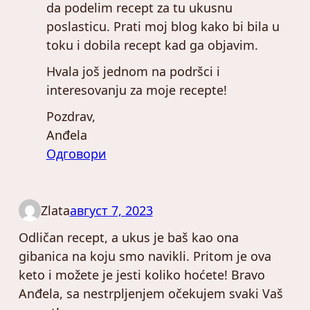
da podelim recept za tu ukusnu
poslasticu. Prati moj blog kako bi bila u
toku i dobila recept kad ga objavim.
Hvala još jednom na podršci i
interesovanju za moje recepte!
Pozdrav,
Anđela
Одговори
Zlata
август 7, 2023
Odličan recept, a ukus je baš kao ona
gibanica na koju smo navikli. Pritom je ova
keto i možete je jesti koliko hoćete! Bravo
Anđela, sa nestrpljenjem očekujem svaki Vaš