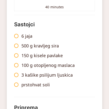
40
minutes
Sastojci
6 jaja
500 g kravljeg sira
150 g kisele pavlake
100 g otopljenog maslaca
3 kašike psilijum ljuskica
prstohvat soli
Priprema