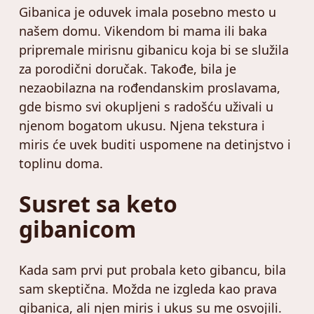
Gibanica je oduvek imala posebno mesto u
našem domu. Vikendom bi mama ili baka
pripremale mirisnu gibanicu koja bi se služila
za porodični doručak. Takođe, bila je
nezaobilazna na rođendanskim proslavama,
gde bismo svi okupljeni s radošću uživali u
njenom bogatom ukusu. Njena tekstura i
miris će uvek buditi uspomene na detinjstvo i
toplinu doma.
Susret sa keto
gibanicom
Kada sam prvi put probala keto gibancu, bila
sam skeptična. Možda ne izgleda kao prava
gibanica, ali njen miris i ukus su me osvojili.