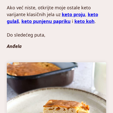
Ako već niste, otkrijte moje ostale keto
varijante klasičnih jela uz
keto proju
,
keto
gulaš
,
keto punjenu papriku
i
keto koh
.
Do sledećeg puta,
Anđela