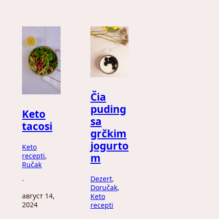
Čia
puding
Keto
sa
tacosi
grčkim
jogurto
Keto
recepti
, 
m
Ručak
Dezert
, 
·
Doručak
, 
август 14,
Keto
2024
recepti