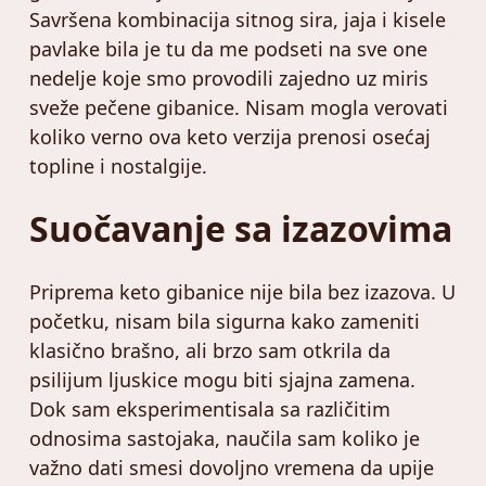
Savršena kombinacija sitnog sira, jaja i kisele
pavlake bila je tu da me podseti na sve one
nedelje koje smo provodili zajedno uz miris
sveže pečene gibanice. Nisam mogla verovati
koliko verno ova keto verzija prenosi osećaj
topline i nostalgije.
Suočavanje sa izazovima
Priprema keto gibanice nije bila bez izazova. U
početku, nisam bila sigurna kako zameniti
klasično brašno, ali brzo sam otkrila da
psilijum ljuskice mogu biti sjajna zamena.
Dok sam eksperimentisala sa različitim
odnosima sastojaka, naučila sam koliko je
važno dati smesi dovoljno vremena da upije