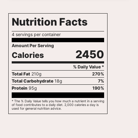
Nutrition Facts
4 servings per container
Amount Per Serving
2450
Calories
% Daily Value *
Total Fat
210
g
270
%
Total Carbohydrate
18
g
7
%
Protein
95
g
190
%
* The % Daily Value tells you how much a nutrient in a serving
of food contributes to a daily diet. 2,000 calories a day is
used for general nutrition advice.