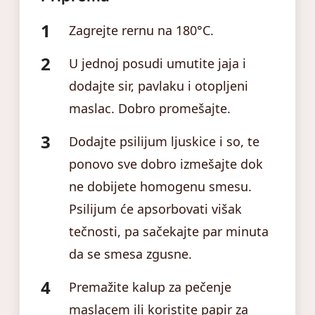
Zagrejte rernu na 180°C.
U jednoj posudi umutite jaja i
dodajte sir, pavlaku i otopljeni
maslac. Dobro promešajte.
Dodajte psilijum ljuskice i so, te
ponovo sve dobro izmešajte dok
ne dobijete homogenu smesu.
Psilijum će apsorbovati višak
tečnosti, pa sačekajte par minuta
da se smesa zgusne.
Premažite kalup za pečenje
maslacem ili koristite papir za