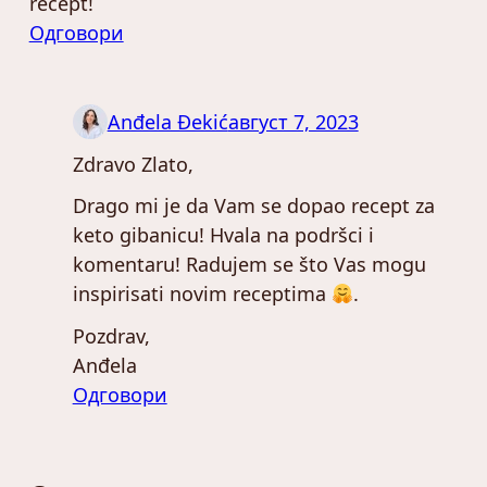
recept!
Одговори
Anđela Đekić
август 7, 2023
Zdravo Zlato,
Drago mi je da Vam se dopao recept za
keto gibanicu! Hvala na podršci i
komentaru! Radujem se što Vas mogu
inspirisati novim receptima
.
Pozdrav,
Anđela
Одговори