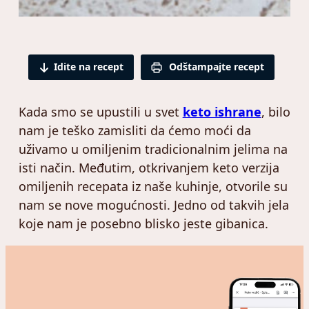
Idite na recept
Odštampajte recept
Kada smo se upustili u svet
keto ishrane
, bilo
nam je teško zamisliti da ćemo moći da
uživamo u omiljenim tradicionalnim jelima na
isti način. Međutim, otkrivanjem keto verzija
omiljenih recepata iz naše kuhinje, otvorile su
nam se nove mogućnosti. Jedno od takvih jela
koje nam je posebno blisko jeste gibanica.