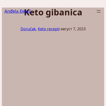
Скочи
Keto gibanica
на
Anđela Đekić
садржај
Doručak
, 
Keto recepti
·
август 7, 2023