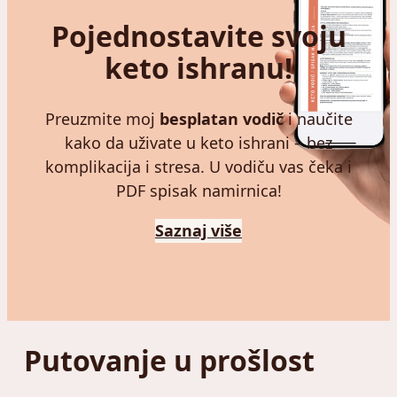
Pojednostavite svoju
keto ishranu!
Preuzmite moj
besplatan vodič
i naučite
kako da uživate u keto ishrani – bez
komplikacija i stresa. U vodiču vas čeka i
PDF spisak namirnica!
Saznaj više
Putovanje u prošlost