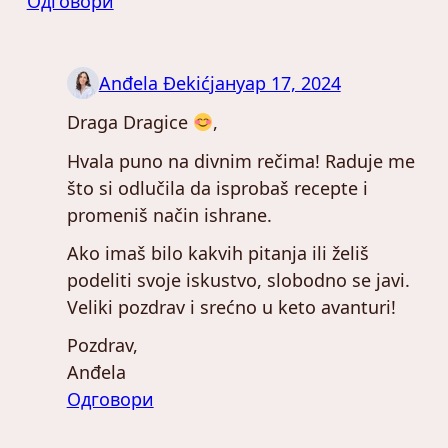
Одговори
Anđela Đekić
јануар 17, 2024
Draga Dragice
,
Hvala puno na divnim rečima! Raduje me
što si odlučila da isprobaš recepte i
promeniš način ishrane.
Ako imaš bilo kakvih pitanja ili želiš
podeliti svoje iskustvo, slobodno se javi.
Veliki pozdrav i srećno u keto avanturi!
Pozdrav,
Anđela
Одговори