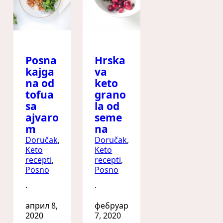
Posna
Hrska
kajga
va
na od
keto
tofua
grano
sa
la od
ajvaro
seme
m
na
Doručak
, 
Doručak
, 
Keto
Keto
recepti
, 
recepti
, 
Posno
Posno
·
·
април 8,
фебруар
2020
7, 2020